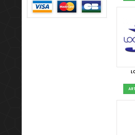
L
ART