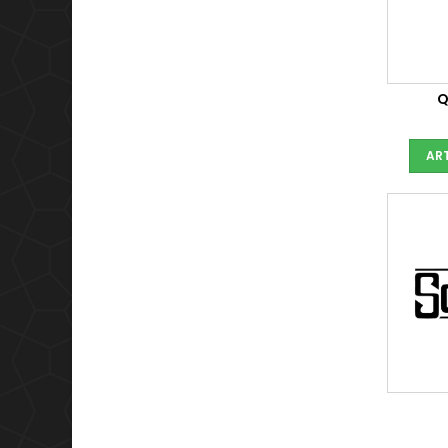
Q
ART