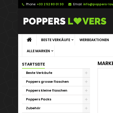
Phone:
+33 2 52 80 01 30
Email:
info@poppers-lo
BESTE VERKÄUFE
WERBEAKTIONEN
ALLE MARKEN
MARK
STARTSEITE
Beste Verkäufe
Poppers grosse flaschen
Poppers kleine flaschen
Poppers Packs
Zubehör