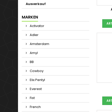
Ausverkauf
MARKEN
ART
Activator
Adler
Amsterdam
Amyl
BB
Cowboy
Elix Pentyl
Everest
Fist
ART
French