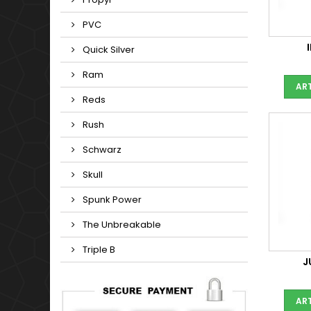
PVC
Quick Silver
Ram
ART
Reds
Rush
Schwarz
Skull
Spunk Power
The Unbreakable
Triple B
J
ART