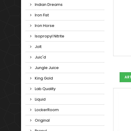
Indian Dreams
Iron Fist
Iron Horse
Isopropyl Nitrite
Jolt
Juic'd
Jungle Juice
ART
King Gold
Lab Quality
Liquid
LockerRoom
Original
Propyl