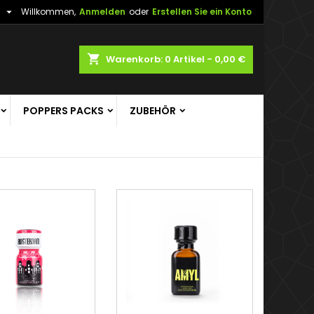

h
Willkommen,
Anmelden
oder
Erstellen Sie ein Konto
shopping_cart
Warenkorb:
0
Artikel - 0,00 €
POPPERS PACKS
ZUBEHÖR