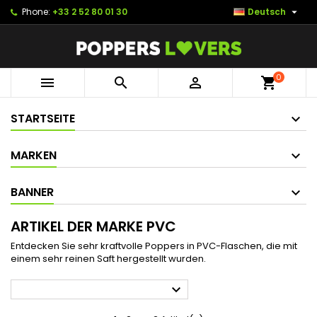

Phone:
+33 2 52 80 01 30
Deutsch
0



shopping_cart
STARTSEITE
MARKEN
BANNER
ARTIKEL DER MARKE PVC
Entdecken Sie sehr kraftvolle Poppers in PVC-Flaschen, die mit
einem sehr reinen Saft hergestellt wurden.
