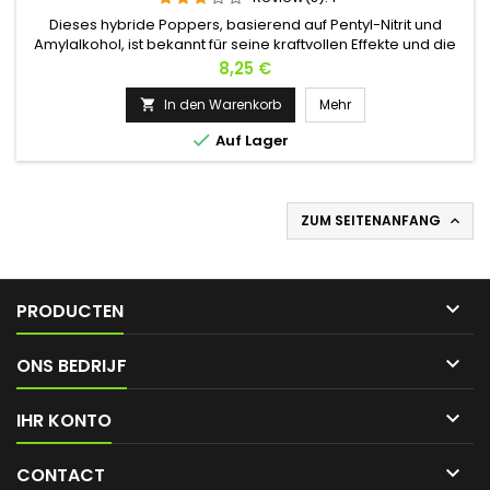
Dieses hybride Poppers, basierend auf Pentyl-Nitrit und
Amylalkohol, ist bekannt für seine kraftvollen Effekte und die
Fähigkeit, intensive Lustempfindungen zu vermitteln. Es bietet
Preis
8,25 €
eine ideale Kombination aus Pentyl, das als Vasodilatator
wirkt, und Amylalkohol, der entspannende Eigenschaften
In den Warenkorb
Mehr

besitzt, für ein einzigartiges und kraftvolles Erlebnis für...

Auf Lager
ZUM SEITENANFANG


PRODUCTEN

ONS BEDRIJF

IHR KONTO

CONTACT