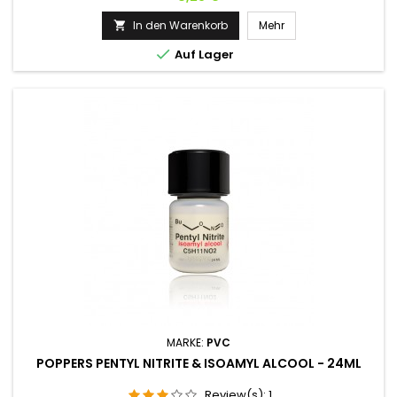
Synergie von Effekten: n-Pentanol mit seinen
energetisierenden und stimulierenden Eigenschaften
In den Warenkorb
Mehr

verstärkt den euphorisierenden Effekt und verlängert die

Auf Lager
Wirkungsdauer. Dieses...
MARKE:
PVC
POPPERS PENTYL NITRITE & ISOAMYL ALCOOL - 24ML
Review(s):
1