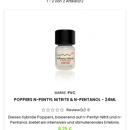
1 - 2 von 2 Artikel(n)
MARKE:
PVC
POPPERS N-PENTYL NITRITE & N-PENTANOL - 24ML
Review(s):
0
Dieses hybride Poppers, basierend auf n-Pentyl-Nitrit und n-
Pentanol, bietet ein intensives und stimulierendes Erlebnis.
Die Kombination dieser beiden Moleküle erzeugt eine
Preis
8,25 €