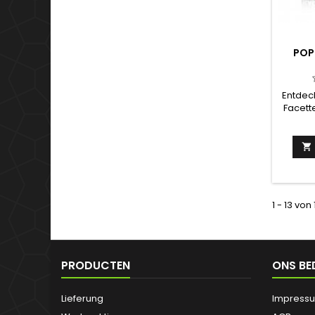
POP
Entdec
Facett
Room Pa
Stimmu
erlebe

gehei
Gold
raffini
Reinheit
1 - 13 von
PRODUCTEN
ONS BE
Lieferung
Impress