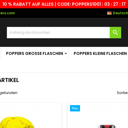
10 % RABATT AUF ALLES | CODE: POPPERS10
01 : 03 : 27 : 16
vers.com
Deutsc

POPPERS GROSSE FLASCHEN
POPPERS KLEINE FLASCHEN
ARTIKEL
l gefunden
Sortie
Neu