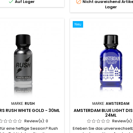


Auf Lager
Nicht ausreichend Artike
eine innere Wärme frei, die alle
sprengt sensorische Grenzen. E
Lager
n entspannt und den Körper auf
Höhepunkt der Amsterdam-Rei
e Empfänglichkeit vorbereitet.
trifft die Beständigkeit von Pe
Entwickelt für alle, die...
den sofortigen...
Neu
MARKE:
RUSH
MARKE:
AMSTERDAM
RS RUSH WHITE GOLD - 30ML
AMSTERDAM BLUE LIGHT DIS
24ML
Review(s):
0
Review(s)
 für eine heftige Session? Rush
Erleben Sie das unverwechselb