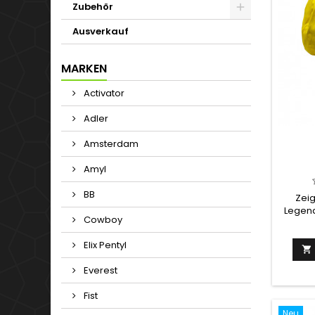
Zubehör
Ausverkauf
MARKEN
Activator
Adler
Amsterdam
Amyl
BB
Zeig
Legend
Cowboy
ist der
der we
Elix Pentyl
Mark

Desig
Everest
das 
Origina
Fist
bleib
nich
Neu