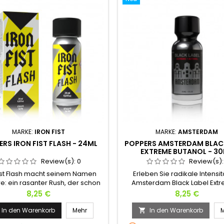
MARKE:
IRON FIST
MARKE:
AMSTERDAM
RS IRON FIST FLASH - 24ML
POPPERS AMSTERDAM BLACK
EXTREME BUTANOL - 3
Review(s):
0
Review(s)
Fist Flash macht seinem Namen
Erleben Sie radikale Intensit
re: ein rasanter Rush, der schon
Amsterdam Black Label Ext
rsten Einatmen voll einschlägt.
Butanol. Diese Formel vereint Pen
Preis
Preis
8,25 €
8,25 €
r Pentylnitrit-Poppers ist der
mit der rohen Kraft von But
ideale Katalysator für Ihre
Entwickelt für Kenner, bietet
In den Warenkorb
Mehr
In den Warenkorb

chaftlichsten Momente. Er setzt
Hybrid-Rush eine beispiellose 