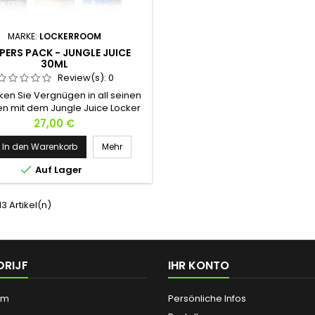
MARKE:
LOCKERROOM
PERS PACK - JUNGLE JUICE
30ML
Review(s):
0
ken Sie Vergnügen in all seinen
en mit dem Jungle Juice Locker
ck. Drei Flaschen à 30 ml, drei
Preis
27,00 €
ngen, drei Wege, Intensität zu
n. Das Black Label für tiefe und
In den Warenkorb
Mehr
mnisvolle Empfindungen, das

Auf Lager
 Label für einen stilvollen und
erten Touch, und das Platinum für
 und Kraft in ihrer reinsten Form.
 13 Artikel(n)
Ob Sie in der...
DRIJF
IHR KONTO
um
Persönliche Infos