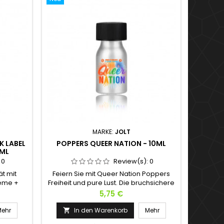
MARKE:
JOLT
 LABEL
POPPERS QUEER NATION - 10ML
0ML
:
0
Review(s):
0
ät mit
Feiern Sie mit Queer Nation Poppers
reme +
Freiheit und pure Lust. Die bruchsichere
tylnitrit
10ml Alu-Flasche ist so robust wie Ihre
Preis
5,75 €
anol.
Sehnsüchte: Schluss mit dem Stress
 dieser
durch Glasbruch im heißesten Moment.
Mehr
In den Warenkorb
Mehr

Tiefe und
Dank der Hybridformel, einer kraftvollen