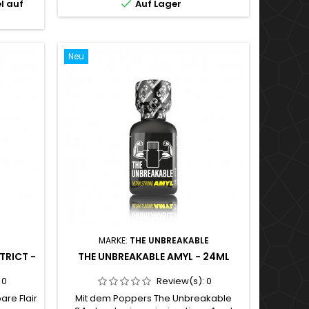

l auf
Auf Lager
s ist der
Mischung aus Amyl und Propylnitriten,
he: Hier
sorgt es für sofortige Enthemmung und
ntyl auf
eine Hitzewelle im ganzen Körper.
Entwickelt, um...
Neu
MARKE:
THE UNBREAKABLE
TRICT -
THE UNBREAKABLE AMYL - 24ML
:
0
Review(s):
0
are Flair
Mit dem Poppers The Unbreakable