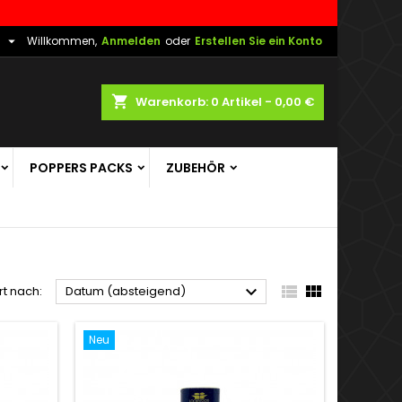

h
Willkommen,
Anmelden
oder
Erstellen Sie ein Konto
shopping_cart
Warenkorb:
0
Artikel - 0,00 €
POPPERS PACKS
ZUBEHÖR



rt nach:
Datum (absteigend)
Neu