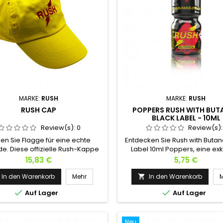
MARKE:
RUSH
MARKE:
RUSH
RUSH CAP
POPPERS RUSH WITH BUT
BLACK LABEL - 10ML
Review(s):
0
Review(s)
en Sie Flagge für eine echte
Entdecken Sie Rush with Butan
e. Diese offizielle Rush-Kappe
Label 10ml Poppers, eine exk
 perfekte Weg, um Ihre Treue zu
Formel aus Pentylnitrit und Buty
Preis
Preis
15,83 €
5,75 €
ltweit berühmtesten Poppers-
die den legendären Vibe de
e zu zeigen. Mit ihrem klaren
Jahre wieder aufleben lässt. I
In den Warenkorb
Mehr
In den Warenkorb

n, das das ikonische Gelb und
Ihre Nächte aufzupeppen: D


Auf Lager
Auf Lager
elektrisierende rote Logo der
kraftvolle Poppers sorgt für
lflasche detailgetreu aufgreift,
sofortigen Rush, intensi
t dieses Accessoire garantiert
Körperwärme und eine spekt
t unbemerkt. Ein perfektes...
Erweiterung. Entwickelt für
Neu