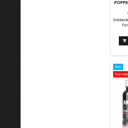
POPPE
Entdecke
For
Laborqu
Kraft v
entwic

einen s
st
Emp
heiß
Nächt
Neu
Sonderp