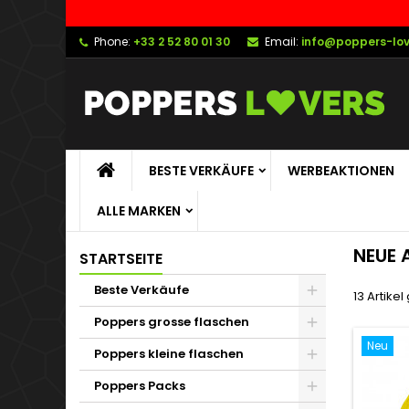
Phone:
+33 2 52 80 01 30
Email:
info@poppers-lo
BESTE VERKÄUFE
WERBEAKTIONEN
ALLE MARKEN
NEUE 
STARTSEITE
Beste Verkäufe
13 Artike
Poppers grosse flaschen
Neu
Poppers kleine flaschen
Poppers Packs