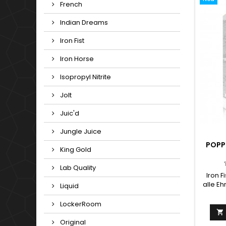
French
Indian Dreams
Iron Fist
Iron Horse
Isopropyl Nitrite
Jolt
Juic'd
Jungle Juice
POPPE
King Gold
Lab Quality
Iron 
alle Eh
Liquid
beim e
Diese
LockerRoom

leidens
Original