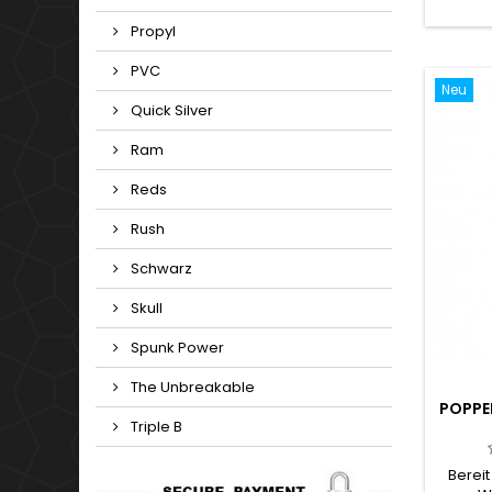
sofort 
Muskel
Propyl
total
PVC
Neu
Quick Silver
Ram
Reds
Rush
Schwarz
Skull
Spunk Power
The Unbreakable
POPPE
Triple B
Bereit