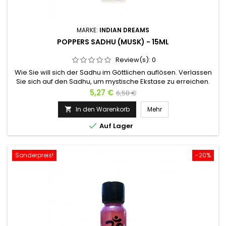
MARKE:
INDIAN DREAMS
POPPERS SADHU (MUSK) - 15ML
Review(s):
0
Wie Sie will sich der Sadhu im Göttlichen auflösen. Verlassen
Sie sich auf den Sadhu, um mystische Ekstase zu erreichen.
Denken Sie daran, dass der beste Weg, die Götter zu
Preis
Verkaufspreis
5,27 €
6,58 €
erfreuen, darin besteht, für sie zu tanzen. Der sehr
orientalische Duft von Moschus überdeckt den Geruch von
In den Warenkorb
Mehr

Isopropyl gut. Alle Feierlichkeiten sind endlich offen für

Auf Lager
diejenigen, die...
Sonderpreis!
-20%