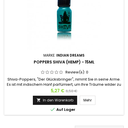
MARKE:
INDIAN DREAMS
POPPERS SHIVA (HEMP) - 15ML
Review(s):
0
Shiva-Poppers, "Der Glücksbringer", nimmt Sie in seine Arme.
Es ist mit indischem Hanf parfümiert, um Ihre Träume wilder zu
machen und Sie in sein mystisches Universum zu entführen.
Preis
Verkaufspreis
5,27 €
6,58 €
Da Shiva manchmal maskiert voranschreitet, werden Sie
zuerst den sehr pflanzlichen Geruch von Cannabis
In den Warenkorb
Mehr

bemerken. Dann folgt das mineralische Aroma von Isopropyl.

Auf Lager
Und...