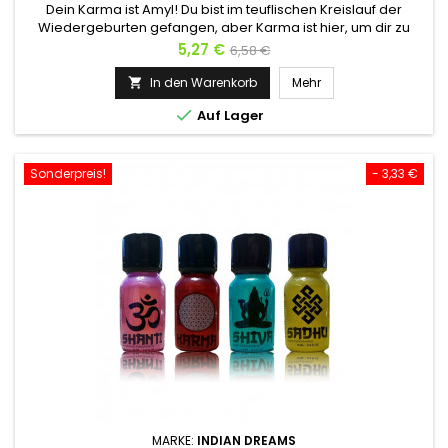
Dein Karma ist Amyl! Du bist im teuflischen Kreislauf der
Wiedergeburten gefangen, aber Karma ist hier, um dir zu
helfen. Du warst eine Sardine, jetzt wirst du ein Hai werden!
Preis
Verkaufspreis
5,27 €
6,58 €
Da Ambra tierischen Ursprungs ist, ist Karma ein bestialisches
und sinnliches Poppers, das die Libido einer Schnecke in die
In den Warenkorb
Mehr

Sexualität eines Löwen verwandeln kann. Einer der...

Auf Lager
Sonderpreis!
- 3,33 €
MARKE:
INDIAN DREAMS