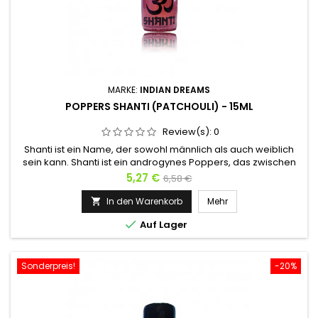
MARKE:
INDIAN DREAMS
POPPERS SHANTI (PATCHOULI) - 15ML
Review(s):
0
Shanti ist ein Name, der sowohl männlich als auch weiblich
sein kann. Shanti ist ein androgynes Poppers, das zwischen
Männlichkeit und Weiblichkeit liegt. Die süßen Düfte von
Preis
Verkaufspreis
5,27 €
6,58 €
Isoamyl werden schnell vom blumigen Duft des Patchoulis
übertroffen. Da Shanti im Sanskrit Frieden bedeutet, ist Shanti
In den Warenkorb
Mehr

das Poppers der Sanftheit und der Gelassenheit. Es ist eher...

Auf Lager
Sonderpreis!
-20%