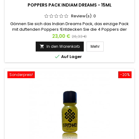
POPPERS PACK INDIAM DREAMS - 15ML
Review(s):
0
Gönnen Sie sich das Indian Dreams Pack, das einzige Pack
mit duftenden Poppers !Entdecken Sie die 4 Poppers der
Indian Dreams Kollektion : Karma: Amyl-Nitrit, Duftnote
Preis
Verkaufspreis
23,00 €
26,33 €
AmberSadhu: Propyl-Nitrit, Duftnote MoschusShanti: Amyl-
Nitrit, Duftnote PatchouliShiva: Propyl-Nitrit, Duftnote Hanf
In den Warenkorb
Mehr


Auf Lager
Sonderpreis!
-20%