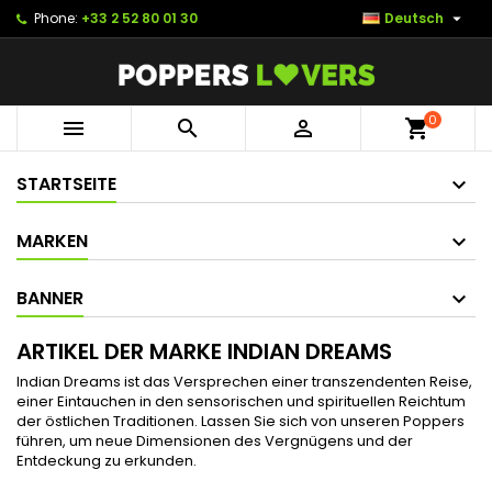

Phone:
+33 2 52 80 01 30
Deutsch
0



shopping_cart
STARTSEITE
MARKEN
BANNER
ARTIKEL DER MARKE INDIAN DREAMS
Indian Dreams ist das Versprechen einer transzendenten Reise,
einer Eintauchen in den sensorischen und spirituellen Reichtum
der östlichen Traditionen. Lassen Sie sich von unseren Poppers
führen, um neue Dimensionen des Vergnügens und der
Entdeckung zu erkunden.