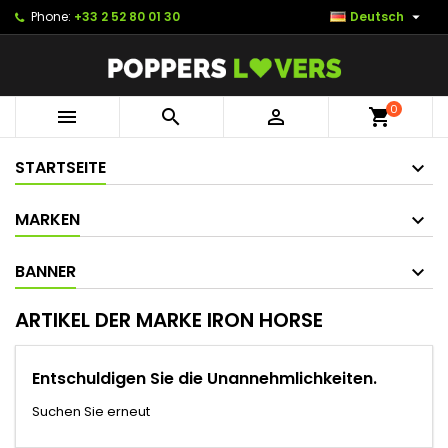

Phone:
+33 2 52 80 01 30
Deutsch
0



shopping_cart
STARTSEITE
MARKEN
BANNER
ARTIKEL DER MARKE IRON HORSE
Entschuldigen Sie die Unannehmlichkeiten.
Suchen Sie erneut