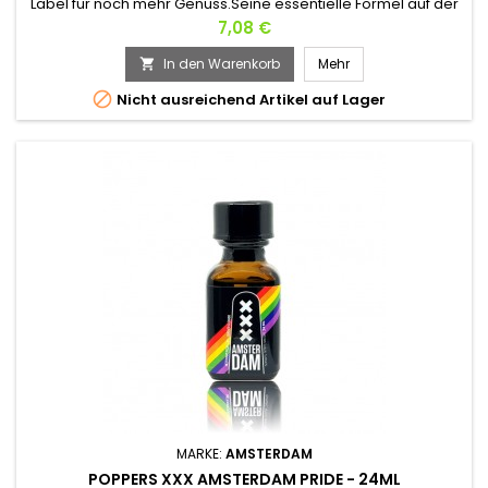
Label für noch mehr Genuss.Seine essentielle Formel auf der
Basis von Amyl, so stark in seiner Wirkung und so weich in
Preis
7,08 €
seinen Aromen, macht es zu einem der perfektesten
Poppers !Schnelle Wirkung, Entspannung in Sekunden.Auch
In den Warenkorb
Mehr

für Ihre frechen Abende oder zwischen Freunden.

Nicht ausreichend Artikel auf Lager
MARKE:
AMSTERDAM
POPPERS XXX AMSTERDAM PRIDE - 24ML