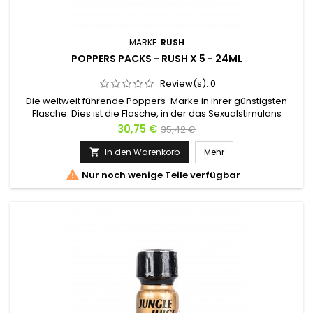
MARKE:
RUSH
POPPERS PACKS - RUSH X 5 - 24ML
Review(s):
0
Die weltweit führende Poppers-Marke in ihrer günstigsten
Flasche. Dies ist die Flasche, in der das Sexualstimulans
Poppers Rush am günstigsten ist. Captain Rush ist vom Etikett
Preis
Verkaufspreis
30,75 €
35,42 €
verschwunden, das Gelb des Original-Rush bleibt jedoch als
Referenzmarke bestehen. Poppers Rush ist ideal für eine
In den Warenkorb
Mehr

gute anale Entspannung und um die letzten Hemmungen zu

Nur noch wenige Teile verfügbar
entfernen....