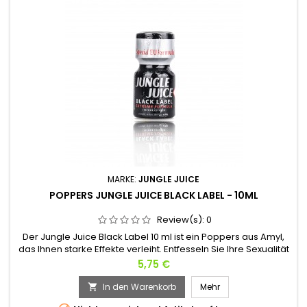
MARKE:
JUNGLE JUICE
POPPERS JUNGLE JUICE BLACK LABEL - 10ML
Review(s):
0
Der Jungle Juice Black Label 10 ml ist ein Poppers aus Amyl,
das Ihnen starke Effekte verleiht. Entfesseln Sie Ihre Sexualität
in Sekunden. Was auch immer die Praxis ist, seine
Preis
5,75 €
Verwendung wird Ihren Anforderungen entsprechen.Auf der
ganzen Welt bekannt, ist es eines der beliebtesten Poppers
In den Warenkorb
Mehr

von Menschen, die einen gewissen Rausch erreichen