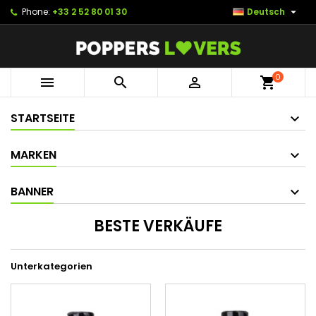

Phone:
+33 2 52 80 01 30
Deutsch
0



shopping_cart
STARTSEITE
MARKEN
BANNER
BESTE VERKÄUFE
Unterkategorien