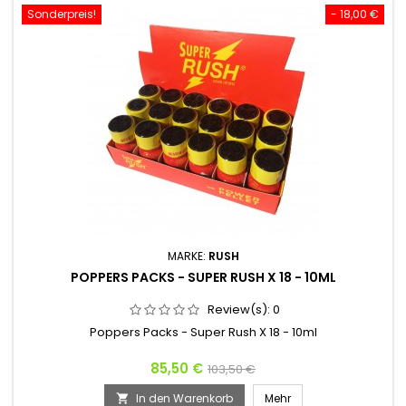
Sonderpreis!
- 18,00 €
MARKE:
RUSH
POPPERS PACKS - SUPER RUSH X 18 - 10ML
Review(s):
0
Poppers Packs - Super Rush X 18 - 10ml
Preis
Verkaufspreis
85,50 €
103,50 €
In den Warenkorb
Mehr
