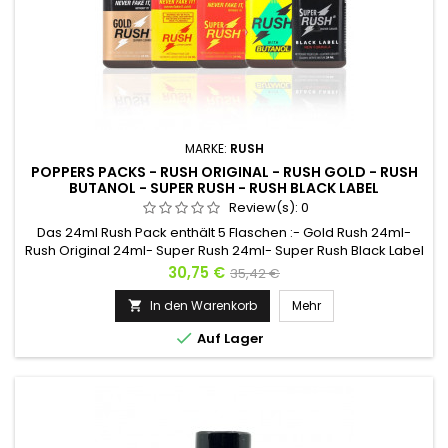
MARKE:
RUSH
POPPERS PACKS - RUSH ORIGINAL - RUSH GOLD - RUSH
BUTANOL - SUPER RUSH - RUSH BLACK LABEL
Review(s):
0
Das 24ml Rush Pack enthält 5 Flaschen :- Gold Rush 24ml-
Rush Original 24ml- Super Rush 24ml- Super Rush Black Label
24ml- Rush Butanol 24ml5 Rush für 5 verschiedene Effekte
Preis
Verkaufspreis
30,75 €
35,42 €
und 2 verschiedene Moleküle. Ob es darum geht, die
verschiedenen Rush zu entdecken oder regelmäßig
In den Warenkorb
Mehr

Flüssigkeiten wechseln zu können, dies ist der ideale

Auf Lager
Rucksack !Für Abende mit...