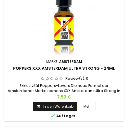
MARKE:
AMSTERDAM
POPPERS XXX AMSTERDAM ULTRA STRONG - 24ML
Review(s):
0
Exklusivität Poppers-Lovers Die neue Formel der
Amsterdamer Marke namens XXX Amsterdam Ultra Strong in
einer auf Pentyl basierenden Formel, dieses Poppers wird
Preis
7,50 €
Ihnen während Ihrer verrückten Nächte sehr starke Effekte
verleihen. Ein provokanteres Design, das an die Stadt
In den Warenkorb
Mehr

Amsterdam erinnert, diese 24-ml-Flasche wird Ihnen noch

Auf Lager
unbekannte, aber äußerst...