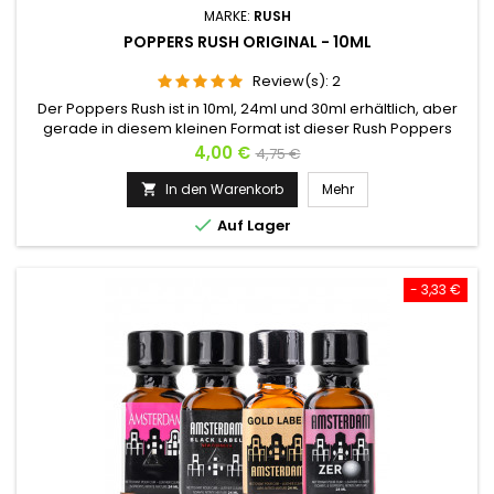
MARKE:
RUSH
POPPERS RUSH ORIGINAL - 10ML
Review(s):
2
Der Poppers Rush ist in 10ml, 24ml und 30ml erhältlich, aber
gerade in diesem kleinen Format ist dieser Rush Poppers
allseits bekannt. Seit den 1970er Jahren treibt Captain Rush
Preis
Verkaufspreis
4,00 €
4,75 €
die Partygemeinden in die Höhe. Die weltweite
Referenzmarke in der Originalflasche.Die Formel dieses
In den Warenkorb
Mehr

sexuellen Stimulans wurde ständig verbessert. Es ist sowohl

Auf Lager
für Männer als...
- 3,33 €