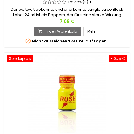
Review(s):
0
Der weltweit bekannte und anerkannte Jungle Juice Black
Label 24 ml ist ein Poppers, der für seine starke Wirkung
bekannt ist.Basierend auf Amyl wird es Ihre Sexualität in
Preis
7,08 €
Sekunden entfesseln. BDSM oder Knechtschaft? Lass deine
dunkle Seite übernehmen.
In den Warenkorb
Mehr


Nicht ausreichend Artikel auf Lager
Sonderpreis!
- 0,75 €