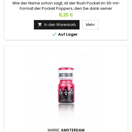
Wie der Name schon sagt, ist der Rush Pocket im 30-ml-
Format der Pocket Poppers, den Sie dank seiner
Aluminiumflasche ohne Bruchgefahr überall hin mitnehmen
Preis
8,25 €
können.Dank seiner auf Amyl basierenden Herstellung ist es
sehr leistungsstark und perfekt für Benutzer, die nach
In den Warenkorb
Mehr

schnellen und leistungsstarken Effekten suchen.Der Rush

Auf Lager
Pocket, der als Top-Poppers...
MARKE:
AMSTERDAM