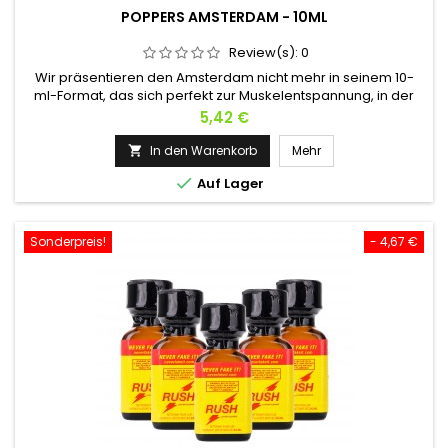
POPPERS AMSTERDAM - 10ML
Review(s):
0
Wir präsentieren den Amsterdam nicht mehr in seinem 10-
ml-Format, das sich perfekt zur Muskelentspannung, in der
Nase oder als Diffusor in einem Raum eignet.Im Bett, abends
Preis
5,42 €
oder nach der Arbeit? Das ist das ideale Poppers !Basierend
auf Propyl macht es es zu einem leichten, aber effektiven
In den Warenkorb
Mehr

Poppers ! Seit über 30 Jahren weltweit verkauft.Sich fallen...

Auf Lager
Sonderpreis!
- 4,67 €