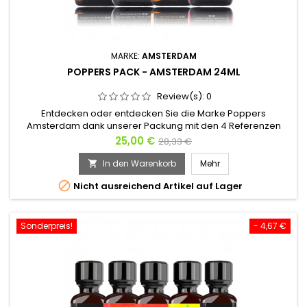
MARKE:
AMSTERDAM
POPPERS PACK - AMSTERDAM 24ML
Review(s):
0
Entdecken oder entdecken Sie die Marke Poppers
Amsterdam dank unserer Packung mit den 4 Referenzen
dieses Produkts.Egal, ob Sie ein Amateur oder ein Experte
Preis
Verkaufspreis
25,00 €
28,33 €
sind, diese 4 Flaschen mit 24ml Poppers werden Sie auf
Reisen bringen. Beim Einatmen werden Sie sich high fühlen
In den Warenkorb
Mehr

und die Auswirkungen dieser Stadt der Ausschweifung

Nicht ausreichend Artikel auf Lager
spüren, als ob Sie dort...
Sonderpreis!
- 4,67 €