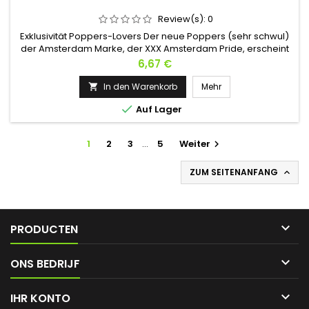
Review(s):
0
Exklusivität Poppers-Lovers Der neue Poppers (sehr schwul)
der Amsterdam Marke, der XXX Amsterdam Pride, erscheint
im 24-ml-Format. Lassen Sie sich von seinem sexy Duft
Preis
6,67 €
berauschen, der auf Amyl basiert. Es liefert kraftvolle,
langanhaltende Effekte und eine erhöhte Ausdehnung für
In den Warenkorb
Mehr

lange, heiße Nächte. Finden Sie auch Poppers XXX

Auf Lager
Amsterdam Ultra Strong - 24ml
1
2
3
…
5
Weiter

ZUM SEITENANFANG


PRODUCTEN

ONS BEDRIJF

IHR KONTO