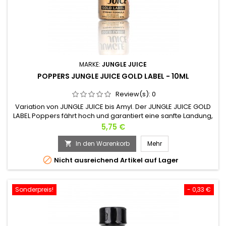
MARKE:
JUNGLE JUICE
POPPERS JUNGLE JUICE GOLD LABEL - 10ML
Review(s):
0
Variation von JUNGLE JUICE bis Amyl. Der JUNGLE JUICE GOLD
LABEL Poppers fährt hoch und garantiert eine sanfte Landung,
ohne Kopfschmerzen oder Nebenwirkungen. Seine
Preis
5,75 €
raffinierten Düfte verzehnfachen die sexuelle Lust und
intensivieren Orgasmen. Seine Verwendung als
In den Warenkorb
Mehr

Aphrodisiakum sorgt für die Sinnlichkeit des Paares, ohne

Nicht ausreichend Artikel auf Lager
dass es morgen schwierig wird....
Sonderpreis!
- 0,33 €