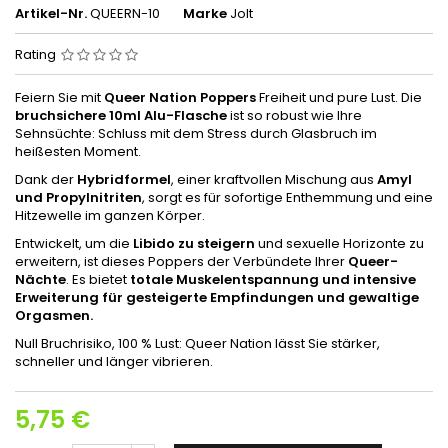
Artikel-Nr.
QUEERN-10
Marke
Jolt
Rating
Feiern Sie mit
Queer Nation Poppers
Freiheit und pure Lust. Die
bruchsichere 10ml Alu-Flasche
ist so robust wie Ihre
Sehnsüchte: Schluss mit dem Stress durch Glasbruch im
heißesten Moment.
Dank der
Hybridformel
, einer kraftvollen Mischung aus
Amyl
und Propylnitriten
, sorgt es für sofortige Enthemmung und eine
Hitzewelle im ganzen Körper.
Entwickelt, um die
Libido zu steigern
und sexuelle Horizonte zu
erweitern, ist dieses Poppers der Verbündete Ihrer
Queer-
Nächte
. Es bietet
totale Muskelentspannung und intensive
Erweiterung für gesteigerte Empfindungen und gewaltige
Orgasmen.
Null Bruchrisiko, 100 % Lust: Queer Nation lässt Sie stärker,
schneller und länger vibrieren.
5,75 €