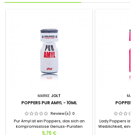
MARKE:
JOLT
MAR
POPPERS PUR AMYL - 10ML
POPPERS 
Review(s):
0
Pur Amyl ist ein Poppers, das sich an
Lady Poppers ist 
kompromisslose Genuss-Puristen
Weiblichkeit, eine
richtet.In seiner makellosen weißen
Sinnlichkeit und 
Preis
P
5,75 €
5