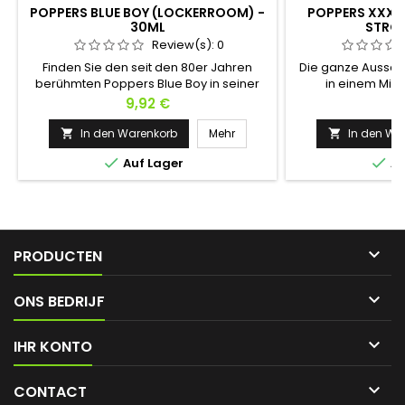
POPPERS BLUE BOY (LOCKERROOM) -
POPPERS XXX 
30ML
STRON
Review(s):
0
Finden Sie den seit den 80er Jahren
Die ganze Aussc
berühmten Poppers Blue Boy in seiner
in einem Mini
neuen Lockerroom-Version. Basierend
Amsterdam Ultra S
Preis
Pr
9,92 €
5
auf Hexylnitrit wird es Ihre Erwartungen,
Pentyl-Formel schl
Enthemmung, Erweiterung und Euphorie
ein. Perfekt für
In den Warenkorb
Mehr
In den Wa


erfüllen. Für gute und böse Jungs ein
Empfindungen die


Auf Lager
Au
Muss in der schwulen Welt!
ist der ideale Beg
und gewagte E
provokantes D
sündigen Geist

PRODUCTEN

ONS BEDRIJF

IHR KONTO

CONTACT