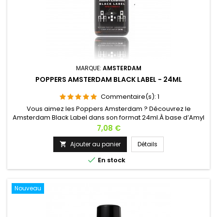
MARQUE:
AMSTERDAM
POPPERS AMSTERDAM BLACK LABEL - 24ML
Commentaire(s):
1
Vous aimez les Poppers Amsterdam ? Découvrez le
Amsterdam Black Label dans son format 24ml.À base d’Amyl
il fera ressortir votre côté sombre pour une nuit torride,
Prix
7,08 €
laissez vous aller !Ses effets : Libido débridée, dilatation,
chaleur.
Ajouter au panier
Détails


En stock
Nouveau