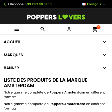

Téléphone:
+33 2 52 80 01 30
Français
0



shopping_cart
ACCUEIL
MARQUES
BANNER
LISTE DES PRODUITS DE LA MARQUE
AMSTERDAM
Notre gamme complète de
Poppers Amsterdam
en différent
formats.
Notre gamme complète de
Poppers Amsterdam
en différent
formats.