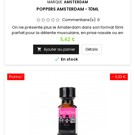
MARQUE:
AMSTERDAM
POPPERS AMSTERDAM - 10ML
Commentaire(s):
0
On ne présente plus le Amsterdam dans son format 10ml
parfait pour la détente musculaire, en prise nasale ou en
diffuseur dans une pièce.Au lit, en soirée ou après le travail ?
Prix
5,42 €
C’est le Poppers idéal !À base de Propyl ça en fait un
Poppers léger mais efficace ! Vendu dans le monde entier
Ajouter au panier
Détails

depuis plus de 30 ans.Laissez-vous aller, détendez-vous et

En stock
profitez !
Promo !
- 0,33 €