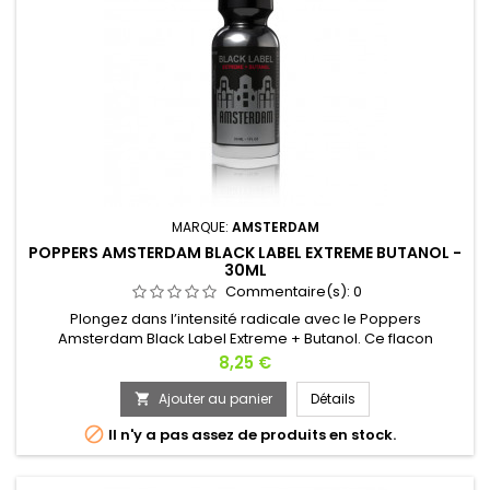
MARQUE:
AMSTERDAM
POPPERS AMSTERDAM BLACK LABEL EXTREME BUTANOL -
30ML
Commentaire(s):
0
Plongez dans l’intensité radicale avec le Poppers
Amsterdam Black Label Extreme + Butanol. Ce flacon
renferme une alliance détonante entre le nitrite de Pentyl
Prix
8,25 €
réputé pour sa montée progressive et durable et la force
brute du Butanol. Conçu pour les initiés en quête de
Ajouter au panier
Détails

sensations sans compromis, cette formule hybride offre un

Il n'y a pas assez de produits en stock.
rush d’une profondeur...