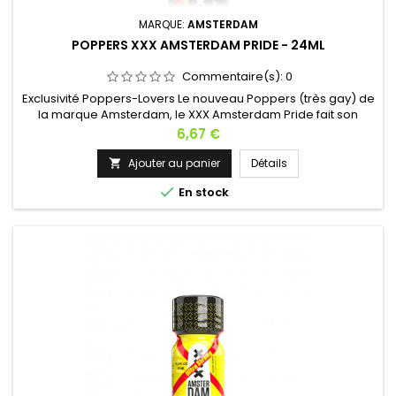
MARQUE:
AMSTERDAM
POPPERS XXX AMSTERDAM PRIDE - 24ML
Commentaire(s):
0
Exclusivité Poppers-Lovers Le nouveau Poppers (très gay) de
la marque Amsterdam, le XXX Amsterdam Pride fait son
apparition dans un format 24ml. Conçu à base d'Amyl,
Prix
6,67 €
laissez son odeur sexy vous enivrer. Il délivrera des effets
puissants de longue durée et vous offrira une dilatation
Ajouter au panier
Détails

accrue pour de longues nuits torrides. Retrouvez aussi

En stock
le Poppers XXX...