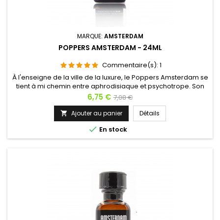
MARQUE:
AMSTERDAM
POPPERS AMSTERDAM - 24ML
Commentaire(s):
1
À l'enseigne de la ville de la luxure, le Poppers Amsterdam se
tient à mi chemin entre aphrodisiaque et psychotrope. Son
pouvoir stimulant invite autant à la fête qu'à la sodomie. Il agit
Prix
Prix
6,75 €
7,08 €
rapidement et provoque l'hilarité en plus d'une sensation de
de
bien-être. C'est le Poppers des expériences inédites et de
Ajouter au panier
Détails

l'interdit. Pour la débauche et les excès,...
base

En stock