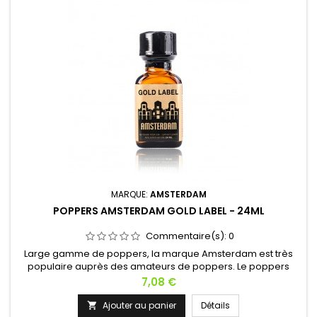
MARQUE:
AMSTERDAM
POPPERS AMSTERDAM GOLD LABEL - 24ML
Commentaire(s):
0
Large gamme de poppers, la marque Amsterdam est très
populaire auprès des amateurs de poppers. Le poppers
Amsterdam Gold Label est conçu à base d'Amyl de haute
Prix
7,08 €
qualité et fabriqué en Europe. L'amyl est parfait pour les
grands consommateurs, il ne provoque pas d'effets négatifs.
Ajouter au panier
Détails
