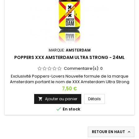
MARQUE:
AMSTERDAM
POPPERS XXX AMSTERDAM ULTRA STRONG - 24ML
Commentaire(s):
0
Exclusivité Poppers-Lovers Nouvelle formule de la marque
Amsterdam portant le nom de XXX Amsterdam Ultra Strong
dans une formule à base de Pentyl, ce Poppers vous
Prix
7,50 €
procurera des effets très puissants lors de vos nuits de folie.
Un design plus provocateur pour rappeler la ville
Ajouter au panier
Détails

d'Amsterdam, cette bouteille de 24ml provoquera chez vous

En stock
des sensations encore...
RETOUR EN HAUT
