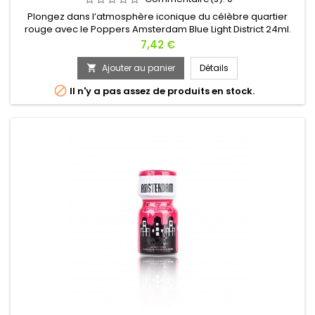
Plongez dans l’atmosphère iconique du célèbre quartier
rouge avec le Poppers Amsterdam Blue Light District 24ml.
Inspiré par les nuits vibrantes de la capitale Néerlandaise, sa
Prix
7,42 €
formule à base de nitrite de Pentyl libère un arôme puissant
capable de métamorphoser l’ambiance en quelques
Ajouter au panier
Détails

secondes. Dès l’ouverture du flacon, une énergie sensuelle

Il n'y a pas assez de produits en stock.
se diffuse...