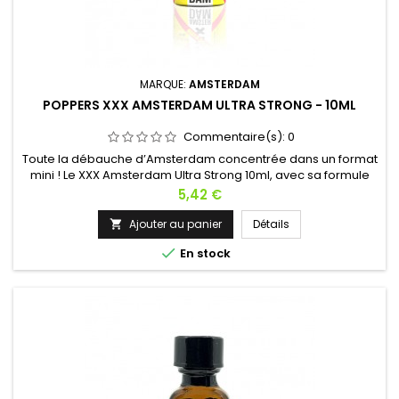
MARQUE:
AMSTERDAM
POPPERS XXX AMSTERDAM ULTRA STRONG - 10ML
Commentaire(s):
0
Toute la débauche d’Amsterdam concentrée dans un format
mini ! Le XXX Amsterdam Ultra Strong 10ml, avec sa formule
au Pentyl, frappe fort et vite. Idéal pour les amateurs de
Prix
5,42 €
sensations intenses, ce petit flacon est le compagnon parfait
pour des nuits endiablées et des découvertes osées. Son
Ajouter au panier
Détails

design provocateur évoque l’esprit sulfureux de la capitale

En stock
de la...