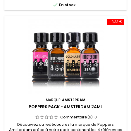
Son odeur très forte représente parfaitement ses effets,

En stock
idéale pour une...
- 3,33 €
MARQUE:
AMSTERDAM
POPPERS PACK - AMSTERDAM 24ML
Commentaire(s):
0
Découvrez ou redécouvrez la marque de Poppers
Amsterdam grâce à notre pack contenant les 4 références