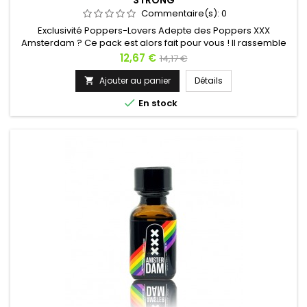
Commentaire(s):
0
Exclusivité Poppers-Lovers Adepte des Poppers XXX
Amsterdam ? Ce pack est alors fait pour vous ! Il rassemble
les deux succès de cette marque le Poppers XXX Amsterdam
Prix
Prix
12,67 €
14,17 €
Pride 24ml et le XXX Amsterdam Ultra Strong 24ml. Le Pride
de
est à base d'Amyl et le Ultra Strong à base de Pentyl. Deux
Ajouter au panier
Détails

molécules pour deux effets différents et deux fois plus de
base

En stock
plaisir !