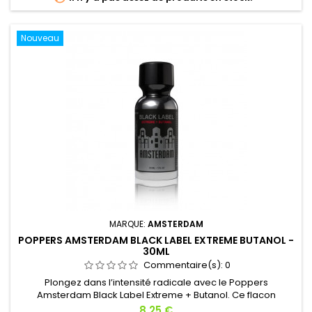
Nouveau
MARQUE:
AMSTERDAM
POPPERS AMSTERDAM BLACK LABEL EXTREME BUTANOL -
30ML
Commentaire(s):
0
Plongez dans l’intensité radicale avec le Poppers
Amsterdam Black Label Extreme + Butanol. Ce flacon
renferme une alliance détonante entre le nitrite de Pentyl
Prix
8,25 €