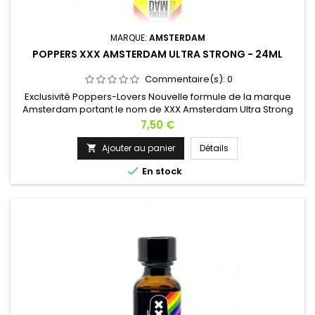
MARQUE:
AMSTERDAM
POPPERS XXX AMSTERDAM ULTRA STRONG - 24ML
Commentaire(s):
0
Exclusivité Poppers-Lovers Nouvelle formule de la marque
Amsterdam portant le nom de XXX Amsterdam Ultra Strong
dans une formule à base de Pentyl, ce Poppers vous
Prix
7,50 €
procurera des effets très puissants lors de vos nuits de folie.
Un design plus provocateur pour rappeler la ville
Ajouter au panier
Détails

d'Amsterdam, cette bouteille de 24ml provoquera chez vous

En stock
des sensations encore...