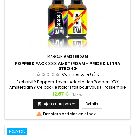
MARQUE:
AMSTERDAM
POPPERS PACK XXX AMSTERDAM - PRIDE & ULTRA
STRONG
Commentaire(s):
0
Exclusivité Poppers-Lovers Adepte des Poppers XXX
Amsterdam ? Ce pack est alors fait pour vous ! Il rassemble
les deux succès de cette marque le Poppers XXX Amsterdam
Prix
Prix
12,67 €
14,17 €
Pride 24ml et le XXX Amsterdam Ultra Strong 24ml. Le Pride
de
est à base d'Amyl et le Ultra Strong à base de Pentyl. Deux
Ajouter au panier
Détails

molécules pour deux effets différents et deux fois plus de
base

Derniers articles en stock
plaisir !
Nouveau