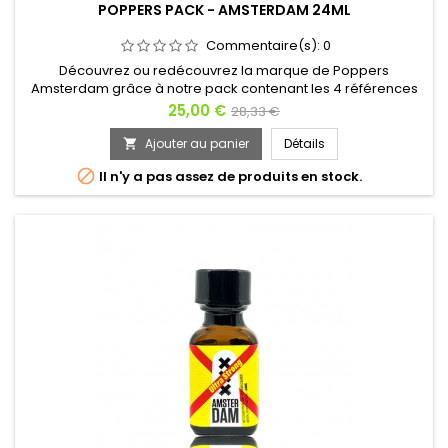
POPPERS PACK - AMSTERDAM 24ML
Commentaire(s):
0
Découvrez ou redécouvrez la marque de Poppers
Amsterdam grâce à notre pack contenant les 4 références
de ce produit. Que vous soyez amateur ou expert, ces 4
Prix
Prix
25,00 €
28,33 €
bouteilles de Poppers de 24ml sauront vous faire voyager,
de
en l'inhalant vous vous sentirez planer et ressentirez les
Ajouter au panier
Détails

effets de cette ville de débauche comme si vous y étiez.
base

Il n'y a pas assez de produits en stock.
Aussi bien pour le sexe...