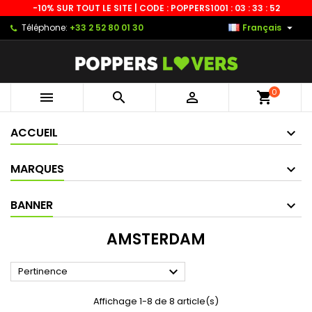
-10% SUR TOUT LE SITE | CODE : POPPERS10
01 : 03 : 33 : 51

Téléphone:
+33 2 52 80 01 30
Français
0



shopping_cart
ACCUEIL
MARQUES
BANNER
AMSTERDAM

Pertinence
Affichage 1-8 de 8 article(s)