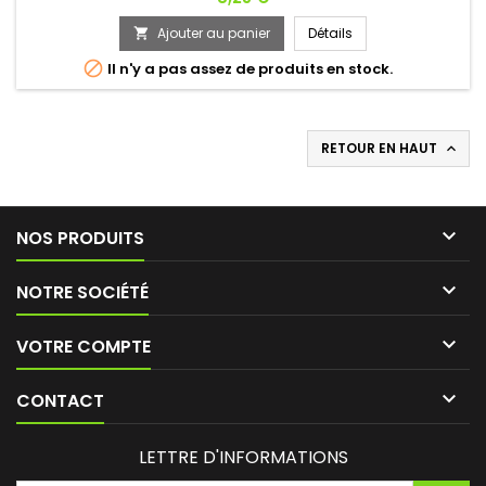
réputé pour sa montée progressive et durable et la force
brute du Butanol. Conçu pour les initiés en quête de
Ajouter au panier
Détails

sensations sans compromis, cette formule hybride offre un

Il n'y a pas assez de produits en stock.
rush d’une profondeur...
RETOUR EN HAUT


NOS PRODUITS

NOTRE SOCIÉTÉ

VOTRE COMPTE

CONTACT
LETTRE D'INFORMATIONS