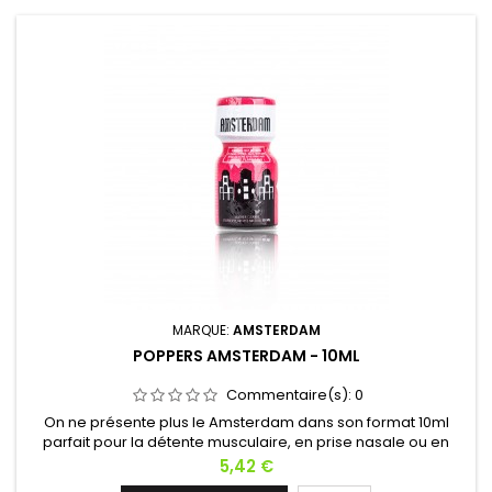
MARQUE:
AMSTERDAM
POPPERS AMSTERDAM - 10ML
Commentaire(s):
0
On ne présente plus le Amsterdam dans son format 10ml
parfait pour la détente musculaire, en prise nasale ou en
diffuseur dans une pièce.Au lit, en soirée ou après le travail ?
Prix
5,42 €
C’est le Poppers idéal !À base de Propyl ça en fait un