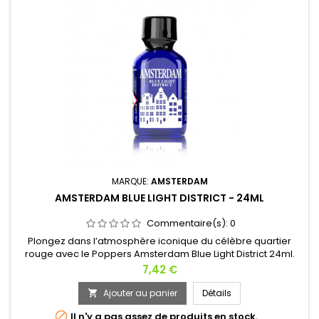
MARQUE:
AMSTERDAM
AMSTERDAM BLUE LIGHT DISTRICT - 24ML
Commentaire(s):
0
Plongez dans l’atmosphère iconique du célèbre quartier
rouge avec le Poppers Amsterdam Blue Light District 24ml.
Inspiré par les nuits vibrantes de la capitale Néerlandaise, sa
Prix
7,42 €
formule à base de nitrite de Pentyl libère un arôme puissant
capable de métamorphoser l’ambiance en quelques
Ajouter au panier
Détails

secondes. Dès l’ouverture du flacon, une énergie sensuelle

Il n'y a pas assez de produits en stock.
se diffuse...