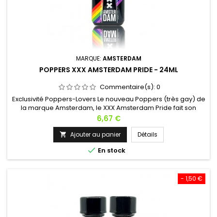
MARQUE:
AMSTERDAM
POPPERS XXX AMSTERDAM PRIDE - 24ML
Commentaire(s):
0
Exclusivité Poppers-Lovers Le nouveau Poppers (très gay) de
la marque Amsterdam, le XXX Amsterdam Pride fait son
apparition dans un format 24ml. Conçu à base d'Amyl,
Prix
6,67 €
laissez son odeur sexy vous enivrer. Il délivrera des effets
puissants de longue durée et vous offrira une dilatation
Ajouter au panier
Détails

accrue pour de longues nuits torrides. Retrouvez aussi

En stock
le Poppers XXX...
- 1,50 €