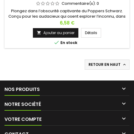
Commentaire(s):
0
Plongez dans l’obscurité captivante du Poppers Schwarz.
Conçu pour les audacieux qui osent explorer l’inconnu, dans
sa bouteille noire, sobre et élégante, se cache un élixir
Prix
6,58 €
puissant à base d’Amyl. Les amateurs de sensations fortes et
d’expériences intenses adorent la montée en puissance de
Ajouter au panier
Détails

ce Poppers. Laissez-vous tenter et le Schwarz vous guidera

En stock
vers...
RETOUR EN HAUT


NOS PRODUITS

NOTRE SOCIÉTÉ

VOTRE COMPTE
