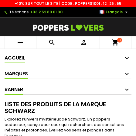
-10% SUR TOUT LE SITE | CODE : POPPERS10
01 : 12 : 26 : 55

Téléphone:
+33 2 52 80 01 30
Français
0



shopping_cart
ACCUEIL
MARQUES
BANNER
LISTE DES PRODUITS DE LA MARQUE
SCHWARZ
Explorez l’univers mystérieux de Schwarz. Un poppers
audacieux, conçu pour ceux qui recherchent des sensations
inédites et profondes. Éveillez vos sens et plongez dans
l'inconnu.