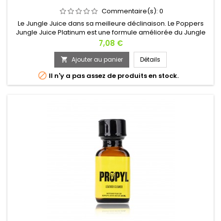
Commentaire(s):
0
Le Jungle Juice dans sa meilleure déclinaison. Le Poppers
Jungle Juice Platinum est une formule améliorée du Jungle
Juice Original. Le liquide est enrichi en puissance tout en
Prix
7,08 €
restant dans l'isopropyl. L'action quasi narcotique du Jungle
Juice Platinum en fait le partenaire idéal de la convivialité.
Ajouter au panier
Détails


Il n'y a pas assez de produits en stock.