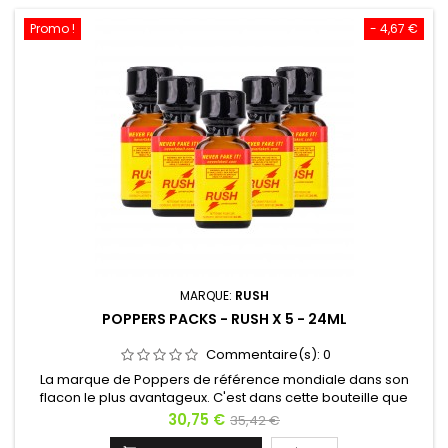
Promo !
- 4,67 €
MARQUE:
RUSH
POPPERS PACKS - RUSH X 5 - 24ML
Commentaire(s):
0
La marque de Poppers de référence mondiale dans son
flacon le plus avantageux. C'est dans cette bouteille que
le stimulant sexuel Poppers Rush est le moins cher.
Prix
Prix
30,75 €
35,42 €
Captain Rush a disparu de l'étiquette, mais le jaune du Rush
de