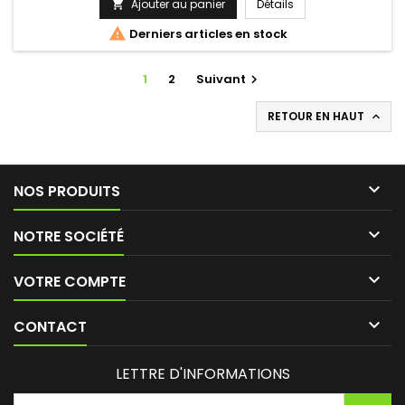
original reste comme marque de repère. Le Poppers
Ajouter au panier
Détails

Rush est idéal pour une bonne décontraction anal et pour
base

Derniers articles en stock
lever les dernières...
1
2
Suivant

RETOUR EN HAUT


NOS PRODUITS

NOTRE SOCIÉTÉ

VOTRE COMPTE

CONTACT
LETTRE D'INFORMATIONS