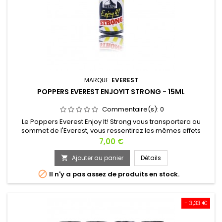
MARQUE:
EVEREST
POPPERS EVEREST ENJOYIT STRONG - 15ML
Commentaire(s):
0
Le Poppers Everest Enjoy It! Strong vous transportera au
sommet de l'Everest, vous ressentirez les mêmes effets
qu'un alpiniste, sensations assurées ! Nous pouvons aussi
Prix
7,00 €
comparer ses effets à un vol Zero G, vous vous mettrez à
planer en quelques secondes avec euphorie ! Ce Poppers
Ajouter au panier
Détails

est parfait au lit comme en soirée entre amis. Découvrez

Il n'y a pas assez de produits en stock.
aussi le Poppers...
- 3,33 €