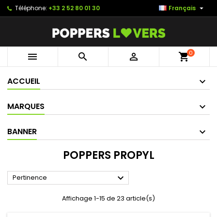

Téléphone:
+33 2 52 80 01 30
Français
0



shopping_cart
ACCUEIL
MARQUES
BANNER
POPPERS PROPYL

Pertinence
Affichage 1-15 de 23 article(s)