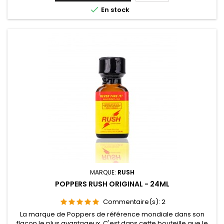
l'interdit. Pour la débauche et les excès,...
base

En stock
MARQUE:
RUSH
POPPERS RUSH ORIGINAL - 24ML
Commentaire(s):
2
La marque de Poppers de référence mondiale dans son
flacon le plus avantageux. C'est dans cette bouteille que le