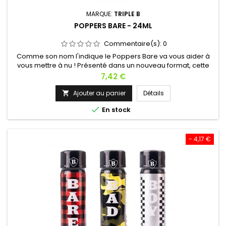
MARQUE:
TRIPLE B
POPPERS BARE - 24ML
Commentaire(s):
0
Comme son nom l'indique le Poppers Bare va vous aider à
vous mettre à nu ! Présenté dans un nouveau format, cette
bouteille de 24ml va pimenter votre sexualité et pourra être
Prix
7,42 €
transporter facilement. Sa recette à base de Propyl aidera à
la dilatation et vous procurera une détente instantanée !
Ajouter au panier
Détails

Découvrez de nouveaux plaisirs sexuels. Retrouvez aussi

En stock
dans la...
- 4,17 €