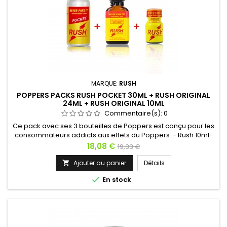
MARQUE:
RUSH
POPPERS PACKS RUSH POCKET 30ML + RUSH ORIGINAL
24ML + RUSH ORIGINAL 10ML
Commentaire(s):
0
Ce pack avec ses 3 bouteilles de Poppers est conçu pour les
consommateurs addicts aux effets du Poppers :- Rush 10ml-
Rush 24ml- Rush Pocket 30mlVous aimez avoir votre Poppers
Prix
Prix
18,08 €
19,33 €
dans toutes les situations ? Avec ce pack, partagez votre
de
Rush 24ml en soirée entre amis, emportez votre Rush Pocket
Ajouter au panier
Détails

30ml en boîte discret et résistant, utilisez votre Rush 10ml...
base

En stock