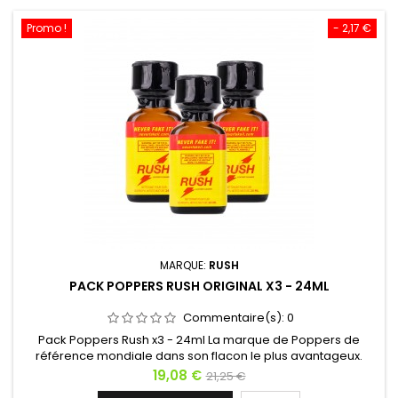
Promo !
- 2,17 €
MARQUE:
RUSH
PACK POPPERS RUSH ORIGINAL X3 - 24ML
Commentaire(s):
0
Pack Poppers Rush x3 - 24ml La marque de Poppers de
référence mondiale dans son flacon le plus avantageux.
C'est dans cette bouteille que le stimulant sexuel Poppers
Prix
Prix
19,08 €
21,25 €
Rush est le moins cher. Captain Rush a disparu de l'étiquette,
de