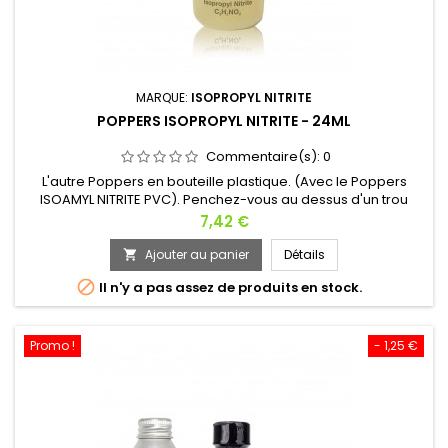
MARQUE:
ISOPROPYL NITRITE
POPPERS ISOPROPYL NITRITE - 24ML
Commentaire(s):
0
L'autre Poppers en bouteille plastique. (Avec le Poppers
ISOAMYL NITRITE PVC). Penchez-vous au dessus d'un trou
béant où vous prendrez un plaisir charnel. Le goulot extra
Prix
7,42 €
large du Poppers ISOPROPYL NITRITE PVC laisse éjaculer les
effluves hors de la bouteille. Ce sont des torrents de
Ajouter au panier
Détails

molécules aphrodisiaques et désinhibantes qui étourdissent

Il n'y a pas assez de produits en stock.
les amateurs...
Promo !
- 1,25 €