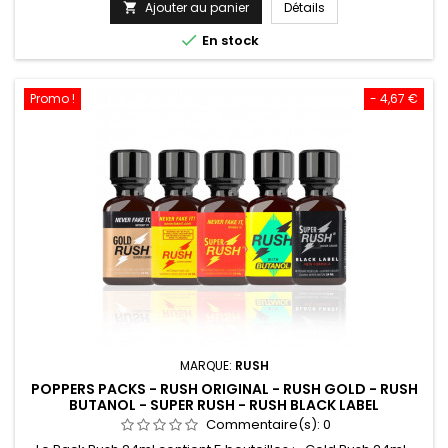
mais le jaune du Rush original reste comme marque de
Ajouter au panier
Détails

repère. Le Poppers Rush est idéal pour une
base

En stock
bonne décontraction anal et pour...
Promo !
- 4,67 €
MARQUE:
RUSH
POPPERS PACKS - RUSH ORIGINAL - RUSH GOLD - RUSH
BUTANOL - SUPER RUSH - RUSH BLACK LABEL
Commentaire(s):
0