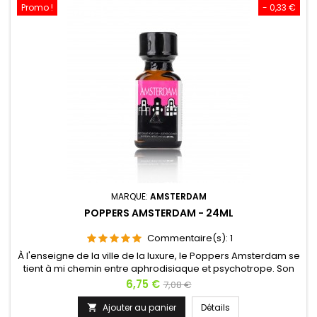
Promo !
- 0,33 €
MARQUE:
AMSTERDAM
POPPERS AMSTERDAM - 24ML
Commentaire(s):
1
À l'enseigne de la ville de la luxure, le Poppers Amsterdam se
tient à mi chemin entre aphrodisiaque et psychotrope. Son
pouvoir stimulant invite autant à la fête qu'à la sodomie. Il agit
Prix
Prix
6,75 €
7,08 €
rapidement et provoque l'hilarité en plus d'une sensation de
de
bien-être. C'est le Poppers des expériences inédites et de
Ajouter au panier
Détails
