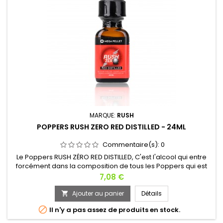
MARQUE:
RUSH
POPPERS RUSH ZERO RED DISTILLED - 24ML
Commentaire(s):
0
Le Poppers RUSH ZÉRO RED DISTILLED, C'est l'alcool qui entre
forcément dans la composition de tous les Poppers qui est
pur à presque 100% dans le Poppers RUSH ZÉRO RED DISTILLED.
Prix
7,08 €
La formule, composée à 70% de Propyl et 30% de d'Amyl est
renforcé par l'évaporation intense de l'alcool pur. Le méga
Ajouter au panier
Détails

pellet sert à fixer autour de lui les dernières impuretés...

Il n'y a pas assez de produits en stock.