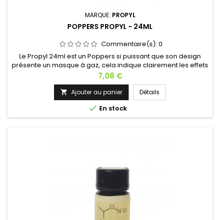
MARQUE:
PROPYL
POPPERS PROPYL - 24ML
Commentaire(s):
0
Le Propyl 24ml est un Poppers si puissant que son design
présente un masque à gaz, cela indique clairement les effets
puissants qui vous attendent dans cette bouteille.Partez dans
Prix
7,08 €
un autre monde avec sa molécule de Propyl pure. Dilatation,
chaleur et euphorie seront au rendez-vous.Découvrez aussi
Ajouter au panier
Détails

notre pack Propyl &amp; Amyl 24ml !

En stock