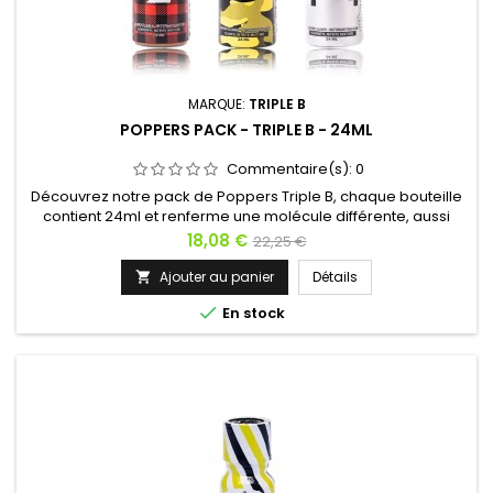
MARQUE:
TRIPLE B
POPPERS PACK - TRIPLE B - 24ML
Commentaire(s):
0
Découvrez notre pack de Poppers Triple B, chaque bouteille
contient 24ml et renferme une molécule différente, aussi
bien pour les addicts du poppers que pour les aventurier à la
Prix
Prix
18,08 €
22,25 €
recherche de nouvelles sensations. Le pack Triple B vous
de
promet de voyager ! Pimentez votre sexualité ou une fête
Ajouter au panier
Détails

entre amis ! Conseil d'utilisation : Commencez par le Boy,...
base

En stock