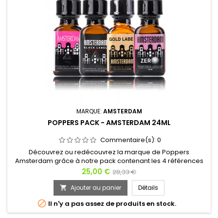
MARQUE:
AMSTERDAM
POPPERS PACK - AMSTERDAM 24ML
Commentaire(s):
0
Découvrez ou redécouvrez la marque de Poppers
Amsterdam grâce à notre pack contenant les 4 références
de ce produit. Que vous soyez amateur ou expert, ces 4
Prix
Prix
25,00 €
28,33 €
bouteilles de Poppers de 24ml sauront vous faire voyager,
de
en l'inhalant vous vous sentirez planer et ressentirez les
Ajouter au panier
Détails

effets de cette ville de débauche comme si vous y étiez.
base

Il n'y a pas assez de produits en stock.
Aussi bien pour le sexe...