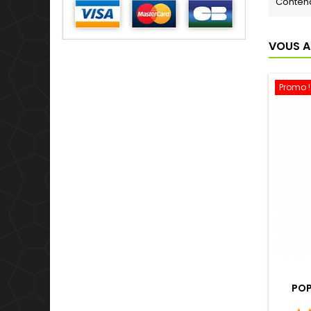
Conten
VOUS A
Promo !
POP