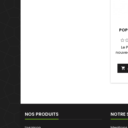
POP
Le 
nouvea
conçu à 
une pu
pour une

masturba
NOS PRODUITS
NOTRE 
Livraison
Mentions