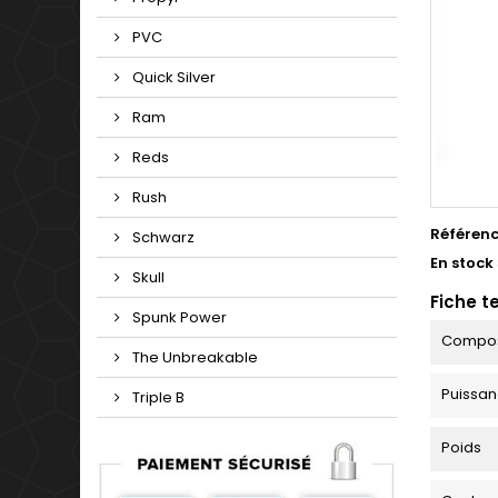
PVC
Quick Silver
Ram
Reds
Rush
Référen
Schwarz
En stock
Skull
Fiche t
Spunk Power
Compos
The Unbreakable
Puissa
Triple B
Poids