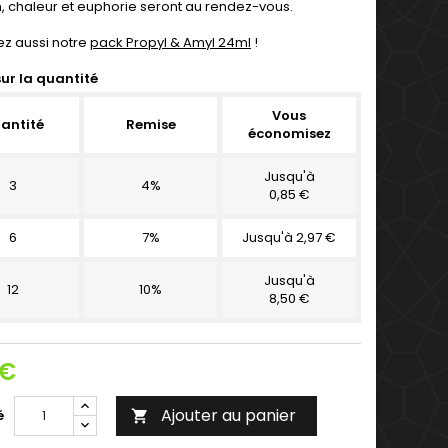
n, chaleur et euphorie seront au rendez-vous.
z aussi notre
pack Propyl & Amyl 24ml
!
ur la quantité
Vous
antité
Remise
économisez
Jusqu'à
3
4%
0,85 €
6
7%
Jusqu'à 2,97 €
Jusqu'à
12
10%
8,50 €
 €
Ajouter au panier
é
