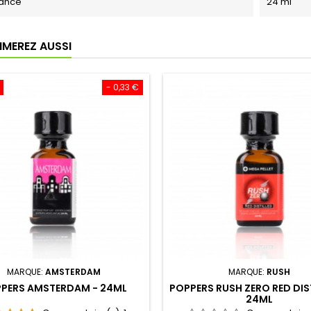
ance
24 ml
IMEREZ AUSSI
- 0,33 €
MARQUE:
AMSTERDAM
MARQUE:
RUSH
PERS AMSTERDAM - 24ML
POPPERS RUSH ZERO RED DIST
24ML