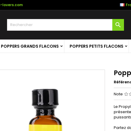
-lovers.com
Fr

POPPERS GRANDS FLACONS
POPPERS PETITS FLACONS
Popp
Référen
Note
Le Propy
présente
puissants
Partez d