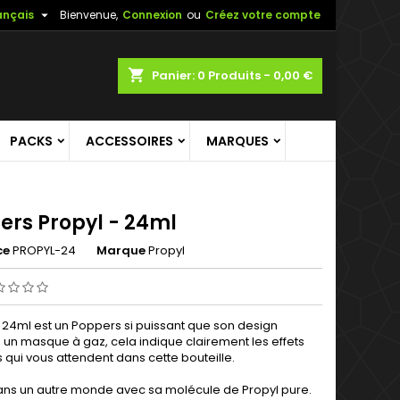

ançais
Bienvenue,
Connexion
ou
Créez votre compte
shopping_cart
Panier:
0
Produits - 0,00 €
PACKS
ACCESSOIRES
MARQUES
ers Propyl - 24ml
ce
PROPYL-24
Marque
Propyl
l 24ml est un Poppers si puissant que son design
 un masque à gaz, cela indique clairement les effets
 qui vous attendent dans cette bouteille.
ans un autre monde avec sa molécule de Propyl pure.