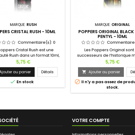
MARQUE:
RUSH
MARQUE:
ORIGINAL
PERS CRISTAL RUSH - 10ML
POPPERS ORIGINAL BLACK 
PENTYL - 10ML
Commentaire(s):
0
Commentaire
Poppers Cristal Rush est une
Les Poppers Original sont 
uté Rush dans un format 10ml,
successeurs de l’historique
base de Pentyl il vous délivrera
Rush. Le Poppers Original Blac
Prix
Prix
5,75 €
5,75 €
issance incomparable ! Conçu
Pentyl 10ml est sans doute c
 utilisation sexuelle, fist, BDSM,
découvrir d’urgence pour to
Ajouter au panier
Détails
Ajouter au panier
Dé

tion... votre nuit sera plus folle
amateurs de Poppers stimula


En stock
Il n'y a pas assez de prod
que jamais.
recherche de sensations toujo
stock.
extraordinaires. Avec sa formu
pure au nitrite de pentyl, dite
aux tabous et laisser place à
SOCIÉTÉ
VOTRE COMPTE
 légales
Informations personnelles