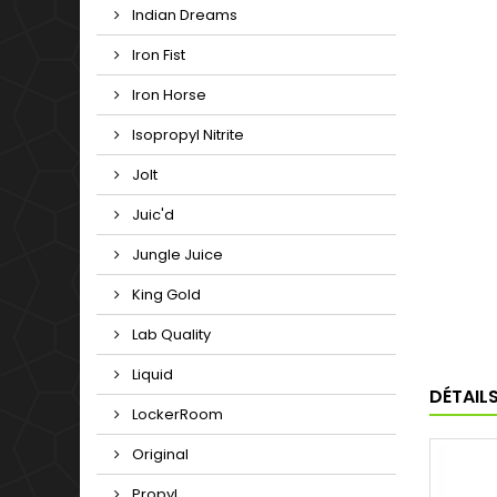
Indian Dreams
Iron Fist
Iron Horse
Isopropyl Nitrite
Jolt
Juic'd
Jungle Juice
King Gold
Lab Quality
Liquid
DÉTAIL
LockerRoom
Original
Propyl