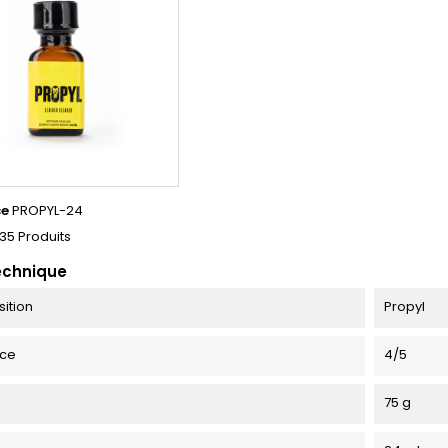
ce
PROPYL-24
35 Produits
echnique
ition
Propyl
nce
4/5
75 g