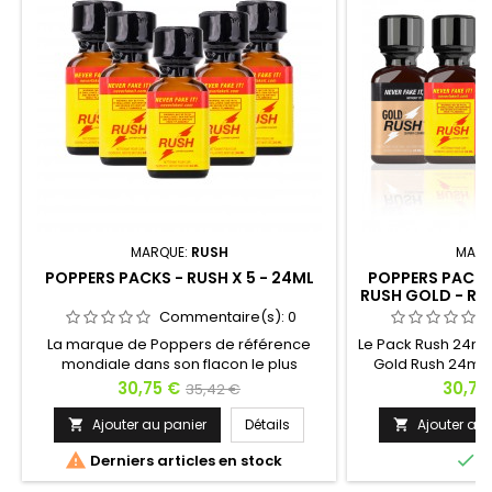
MARQUE:
RUSH
MARQ
POPPERS PACKS - RUSH X 5 - 24ML
POPPERS PACKS 
RUSH GOLD - RU
RUSH - RUS
Commentaire(s):
0
La marque de Poppers de référence
Le Pack Rush 24ml c
mondiale dans son flacon le plus
Gold Rush 24ml-
avantageux. C'est dans cette bouteille
Super Rush 24ml- 
Prix
Prix
Prix
30,75 €
30,75
35,42 €
que le stimulant sexuel Poppers Rush est
24ml- Rush Butan
de
le moins cher. Captain Rush a disparu de
effets différe
Ajouter au panier
Détails
Ajouter au 


l'étiquette, mais le jaune du Rush
base
différentes. Que 


Derniers articles en stock
E
original reste comme marque de
les différents Ru
repère. Le Poppers Rush est idéal pour
de liquide réguli