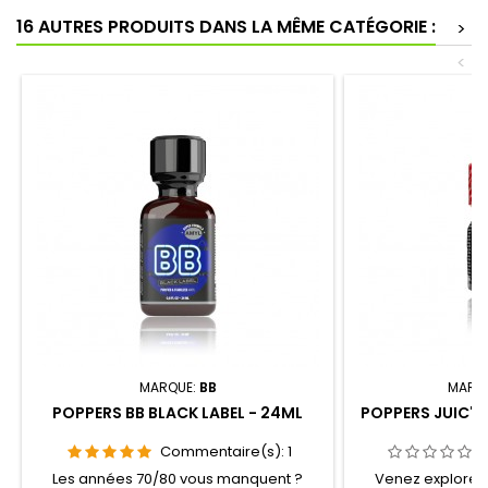
une bonne décontraction anal et pour
idéal !Pour les 
16 AUTRES PRODUITS DANS LA MÊME CATÉGORIE :
>
lever les dernières...
bien
<
MARQUE:
BB
MARQ
POPPERS BB BLACK LABEL - 24ML
POPPERS JUIC'D 
Commentaire(s):
1
Les années 70/80 vous manquent ?
Venez explorer