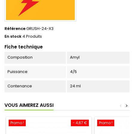
Référence
GRUSH-24-X3
En stock
4 Produits
Fiche technique
Composition
Amyl
Puissance
4/5
Contenance
24 ml
VOUS AIMEREZ AUSSI
<
>
Promo !
- 4,67 €
Promo !