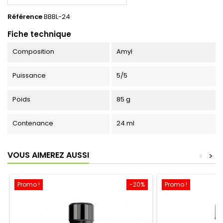
Référence
BBBL-24
Fiche technique
Composition
Amyl
Puissance
5/5
Poids
85 g
Contenance
24 ml
VOUS AIMEREZ AUSSI
<
>
Promo !
-20%
Promo !