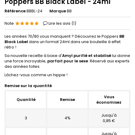
Poppers BB Black Label - 24ml
Référence
BBBL-24
Marque
BB
Note
Lire les avis (
1
)
Les années 70/80 vous manquent ? Découvrez le Poppers
BB
Black Label
dans un format 24ml dans une bouteille à effet
rétro !
Sa nouvelle recette à base d'
Amyl purifié et stabilisé
lui donne
une force incroyable,
parfait pour le sexe
. Réservé aux experts
des années folles.
Lâchez-vous comme un hippie !
Remise sur la quantité
Vous
Quantité
Remise
économisez
Jusqu'à
3
4%
0,85 €
Jusqu'à