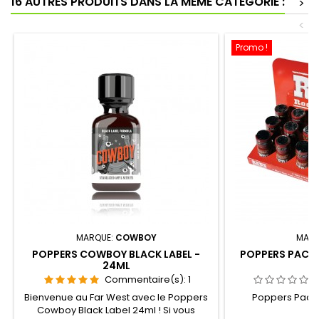
16 AUTRES PRODUITS DANS LA MÊME CATÉGORIE :
>
<
Promo !
MARQUE:
COWBOY
MARQ
POPPERS COWBOY BLACK LABEL -
POPPERS PACKS 
24ML
Commentaire(s):
1
Bienvenue au Far West avec le Poppers
Poppers Packs 
Cowboy Black Label 24ml ! Si vous