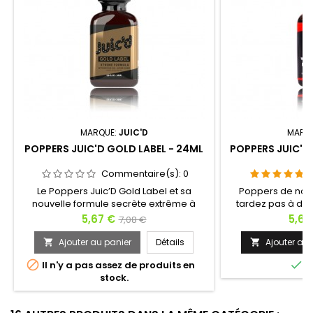
MARQUE:
JUIC'D
MARQ
POPPERS JUIC'D GOLD LABEL - 24ML
POPPERS JUIC'D 
Commentaire(s):
0
Le Poppers Juic’D Gold Label et sa
Poppers de nouv
nouvelle formule secrète extrême à
tardez pas à déco
base d’Amyl saura ravir les plus
Label en format 
Prix
Prix
Prix
5,67 €
5,67
7,08 €
exigeants. Pour vos moments de
de plaisir ! Un Pop
de
sensualité les plus intenses, laissez-vous
de Pentyl pour f
Ajouter au panier
Détails
Ajouter au 


envoûter par une sensation de chaleur
base
tabous. Sa formu


Il n'y a pas assez de produits en
E
qui laissera place à une euphorie
les aventuri
stock.
sexuelle quasi incontrôlable. Pour tous
sensations fortes 
les plaisirs, ce poppers va réveiller votre
nouvelles expérie
libido, goutez à...
renferme