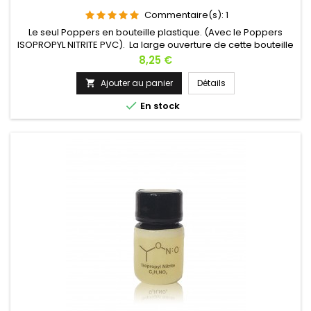
Commentaire(s):
1
Le seul Poppers en bouteille plastique. (Avec le Poppers
ISOPROPYL NITRITE PVC). La large ouverture de cette bouteille
pharmaceutique laisse s'exprimer la pureté et la force de
Prix
8,25 €
l'ISOAMYL NITRITE PVC. Le jus authentique du Poppers ISOAMYL
NITRITE PVC a été condensé au maximum pour un effet
Ajouter au panier
Détails

saisissant et surpuissant. Le produit s'évapore rapidement

En stock
mais...