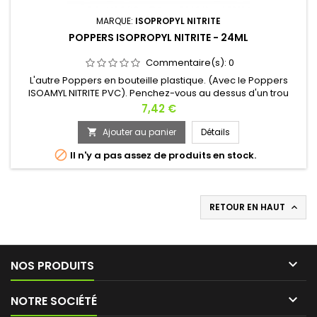
MARQUE:
ISOPROPYL NITRITE
POPPERS ISOPROPYL NITRITE - 24ML
Commentaire(s):
0
L'autre Poppers en bouteille plastique. (Avec le Poppers
ISOAMYL NITRITE PVC). Penchez-vous au dessus d'un trou
béant où vous prendrez un plaisir charnel. Le goulot extra
Prix
7,42 €
large du Poppers ISOPROPYL NITRITE PVC laisse éjaculer les
effluves hors de la bouteille. Ce sont des torrents de
Ajouter au panier
Détails

molécules aphrodisiaques et désinhibantes qui étourdissent

Il n'y a pas assez de produits en stock.
les amateurs...
RETOUR EN HAUT


NOS PRODUITS

NOTRE SOCIÉTÉ