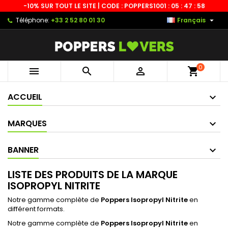
-10% SUR TOUT LE SITE | CODE : POPPERS10
01 : 05 : 47 : 58

Téléphone:
+33 2 52 80 01 30
Français
0



shopping_cart
ACCUEIL
MARQUES
BANNER
LISTE DES PRODUITS DE LA MARQUE
ISOPROPYL NITRITE
Notre gamme complète de
Poppers Isopropyl Nitrite
en
différent formats.
Notre gamme complète de
Poppers Isopropyl Nitrite
en