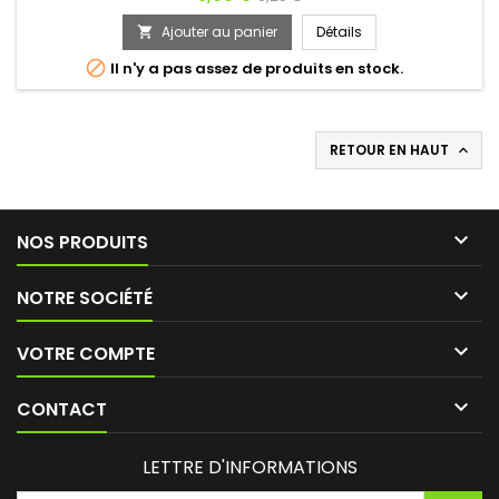
puissants dès la première prise sauront satisfaire tous vos
de
désirs. Dilatation, désinhibition et chaleur pour accompagner
Ajouter au panier
Détails

vos soirées. Détendez-vous et laissez-vous enivrer !
base

Il n'y a pas assez de produits en stock.
RETOUR EN HAUT


NOS PRODUITS

NOTRE SOCIÉTÉ

VOTRE COMPTE

CONTACT
LETTRE D'INFORMATIONS