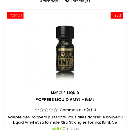
Affichage 1-1 de 1 article(s)
Promo !
-20%
MARQUE:
LIQUID
POPPERS LIQUID AMYL - 15ML
Commentaire(s):
0
Adepte des Poppers puissants, vous allez adorer le nouveau
Liquid Amyl et sa formule Xtra Strong en format 15ml. Ce
Poppers est un concentré de nitrite d’amyl dont les effets
Prix
Prix
5,00 €
6,25 €