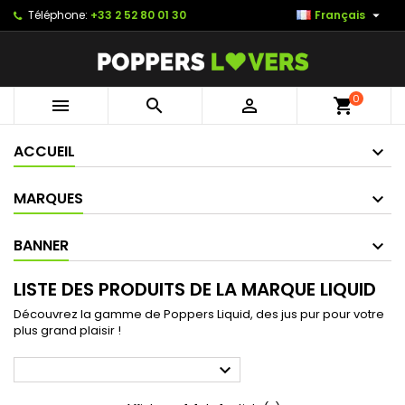

Téléphone:
+33 2 52 80 01 30
Français
0



shopping_cart
ACCUEIL
MARQUES
BANNER
LISTE DES PRODUITS DE LA MARQUE LIQUID
Découvrez la gamme de Poppers Liquid, des jus pur pour votre
plus grand plaisir !
