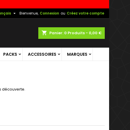

ançais
Bienvenue,
Connexion
ou
Créez votre compte
shopping_cart
Panier:
0
Produits - 0,00 €
PACKS
ACCESSOIRES
MARQUES
s découverte.