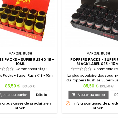
MARQUE:
RUSH
MARQUE:
RUSH
S PACKS - SUPER RUSH X 18 -
POPPERS PACKS - SUPER
10ML
BLACK LABEL X 18 - 10
Commentaire(s):
0
Commentaire
 Packs - Super Rush X 18 - 10ml
La plus populaire des sous 
du Poppers Rush. Le Super Ru
Label est probablement la
Prix
Prix
Prix
Prix
85,50 €
85,50 €
103,50 €
103,50 €
efficace des formules de Rush 
de
de
L'étiquette est noire zébrée d'
Ajouter au panier
Détails
Ajouter au panier
Dé

base
d'argent pour signifier la puis
base

'y a pas assez de produits en
Il n'y a pas assez de prod
produit. Il est le parfait parte
stock.
stock.
soirées habillées. Le Super Ru
Label prend au coffre et monte 