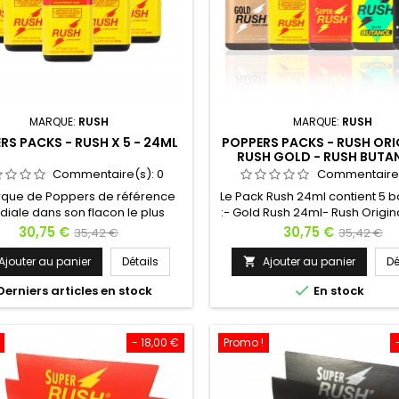
MARQUE:
RUSH
MARQUE:
RUSH
RS PACKS - RUSH X 5 - 24ML
POPPERS PACKS - RUSH ORI
RUSH GOLD - RUSH BUTA
SUPER RUSH - RUSH BLACK
Commentaire(s):
0
Commentaire
rque de Poppers de référence
Le Pack Rush 24ml contient 5 b
iale dans son flacon le plus
:- Gold Rush 24ml- Rush Origin
eux. C'est dans cette bouteille
Super Rush 24ml- Super Rush
Prix
Prix
Prix
Prix
30,75 €
30,75 €
35,42 €
35,42 €
 le stimulant sexuel Poppers
Label 24ml- Rush Butanol 24m
de
de
t le moins cher. Captain Rush a
pour 5 effets différents et 2 m
Ajouter au panier
Détails
Ajouter au panier
Dé

u de l'étiquette, mais le jaune
base
différentes. Que ce soit pour d
base

Derniers articles en stock
En stock
h original reste comme marque
les différents Rush ou pouvoir
ère. Le Poppers Rush est idéal
de liquide régulièrement, c’est
ne bonne décontraction anal et
idéal !Pour les soirées entre 
pour lever les dernières...
bien plus,...
- 18,00 €
Promo !