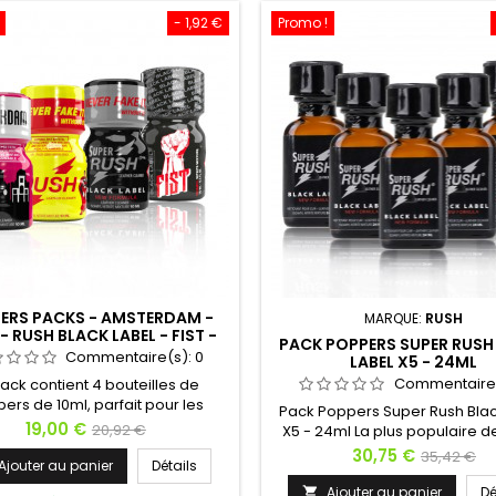
dans un...
- 1,92 €
Promo !
ERS PACKS - AMSTERDAM -
MARQUE:
RUSH
- RUSH BLACK LABEL - FIST -
PACK POPPERS SUPER RUSH
10ML
Commentaire(s):
0
LABEL X5 - 24ML
Commentaire
pack contient 4 bouteilles de
ers de 10ml, parfait pour les
Pack Poppers Super Rush Blac
utant souhaitant découvrir
Prix
Prix
19,00 €
20,92 €
X5 - 24ml La plus populaire d
ques marques de Poppers de
marques du Poppers Rush. L
Prix
Prix
30,75 €
de
35,42 €
ence :- Amsterdam 10ml- Rush
Ajouter au panier
Détails
Rush Black Label est probabl
de
uper Rush Black Label 10ml- Fist
base
plus efficace des formules de
Ajouter au panier
Dé
