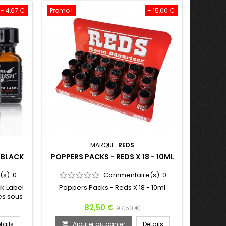
Super Rush Black Label...
- 4,67 €
Promo !
- 15,00 €
MARQUE:
REDS
 BLACK
POPPERS PACKS - REDS X 18 - 10ML
(s):
0
Commentaire(s):
0
k Label
Poppers Packs - Reds X 18 - 10ml
es sous
e Super
Prix
Prix
82,50 €
97,50 €
ement la
de
 Rush à
tails
Ajouter au panier
Détails
