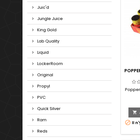
Juic'd
Jungle Juice
King Gold
Lab Quality
Liquid
LockerRoom
POPPER
Original
Propyl
Poppers
PVC
Quick Silver

Ram

Il n
Reds