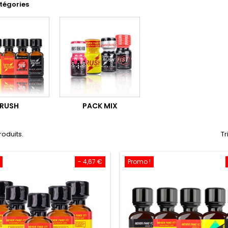
tégories
RUSH
PACK MIX
produits.
Tr
- 4,67 €
Promo !