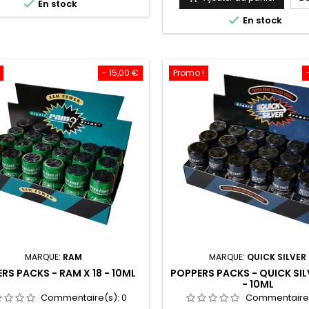

En stock
écouvrez ou redécouvrez les
l'Amyl. L'étiquette est noire ze
base
bres marques de Poppers en

En stock
éclair d'argent pour signifi
 10ml et profitez de leurs effets
puissance du produit. Il est le
inoubliables.
partenaire des soirées habill
Super Rush Black Label..
- 15,00 €
Promo !
MARQUE:
RAM
MARQUE:
QUICK SILVER
RS PACKS - RAM X 18 - 10ML
POPPERS PACKS - QUICK SILV
- 10ML
Commentaire(s):
0
Commentaire