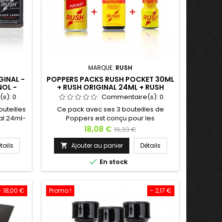
MARQUE:
RUSH
GINAL -
POPPERS PACKS RUSH POCKET 30ML
NOL -
+ RUSH ORIGINAL 24ML + RUSH
 LABEL
ORIGINAL 10ML
(s):
0
Commentaire(s):
0
outeilles
Ce pack avec ses 3 bouteilles de
al 24ml-
Poppers est conçu pour les
 Black
consommateurs addicts aux effets du
Prix
Prix
18,08 €
19,33 €
l5 Rush
Poppers :- Rush 10ml- Rush 24ml- Rush
de
olécules
Pocket 30mlVous aimez avoir votre
tails
Ajouter au panier
Détails

écouvrir
Poppers dans toutes les situations ?
base

En stock
 changer
Avec ce pack, partagez votre Rush
 le pack
24ml en soirée entre amis, emportez
amis ou
votre Rush Pocket 30ml en boîte discret
et résistant, utilisez votre Rush 10ml...
- 18,00 €
Promo !
- 2,17 €