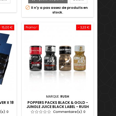
brée d'un
base

Il n'y a pas assez de produits en
er la
stock.
 parfait
ées. Le
.
- 15,00 €
Promo !
- 3,33 €
MARQUE:
RUSH
ER X 18
POPPERS PACKS BLACK & GOLD -
JUNGLE JUICE BLACK LABEL - RUSH
ZERO - GOLD RUSH - JUNGLE JUICE
(s):
0
Commentaire(s):
0
GOLD LABEL - 10ML