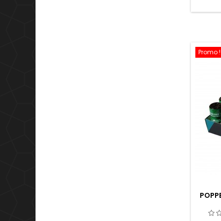
10mlD
célè
format
Promo !
POPPE