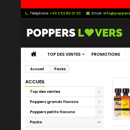
Téléphone:
+33 2 52 80 01 30
Email:
info@poppers
TOP DES VENTES
PROMOTIONS
Accueil
Packs
ACCUEIL
Top des ventes
Poppers grands flacons
Poppers petits flacons
Packs