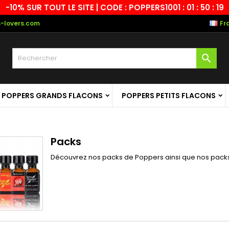
-10% SUR TOUT LE SITE | CODE : POPPERS10
01 : 01 : 50 : 18
-lovers.com
Fr

POPPERS GRANDS FLACONS
POPPERS PETITS FLACONS
Packs
Découvrez nos packs de Poppers ainsi que nos pack