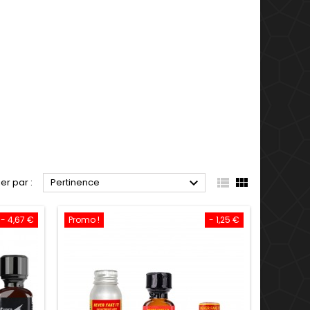



ier par :
Pertinence
- 4,67 €
Promo !
- 1,25 €