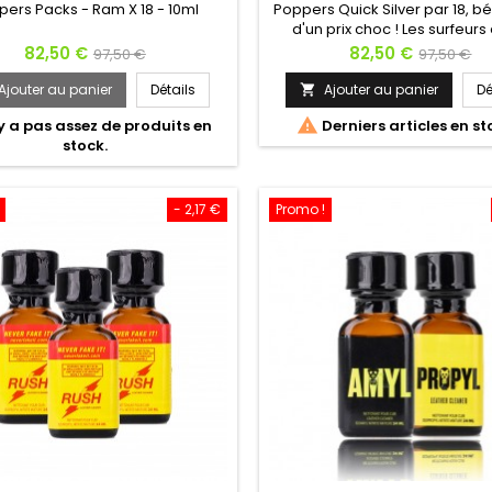
pers Packs - Ram X 18 - 10ml
Poppers Quick Silver par 18, bé
d'un prix choc ! Les surfeurs 
vagabonds de l'amour se 
Prix
Prix
Prix
Prix
82,50 €
82,50 €
97,50 €
97,50 €
approprié le POPPERS QUICK 
de
de
C'est un Poppers cool et p
Ajouter au panier
Détails
Ajouter au panier
Dé

base
planant. Le QUICK SILVER a le p
base

'y a pas assez de produits en
Derniers articles en st
transformer une soirée feu de
stock.
Saucisses – Guitare sur la pl
bain de minuit où tout le mond
à poils. Le QUICK SILVER..
- 2,17 €
Promo !