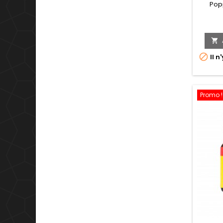
Pop


Il n
Promo !