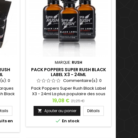
MARQUE:
RUSH
 RUSH
PACK POPPERS SUPER RUSH BLACK
ML
LABEL X3 - 24ML
(s):
0
Commentaire(s):
0
marques
Pack Poppers Super Rush Black Label
sh Black
X3 - 24ml La plus populaire des sous
 plus
marques du Poppers Rush. Le Super
Prix
Prix
19,08 €
21,25 €
à l'Amyl.
Rush Black Label est probablement la
de
un éclair
plus efficace des formules de Rush à
tails
Ajouter au panier
Détails

sance du
l'Amyl. L'étiquette est noire zebrée d'un
base

uits en
En stock
naire des
éclair d'argent pour signifier la
sh Black
puissance du produit. Il est le parfait
à la tête
partenaire des soirées habillées. Le