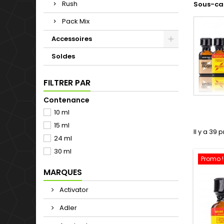
Rush
Sous-ca
Pack Mix
Accessoires
Soldes
FILTRER PAR
Contenance
10 ml
15 ml
Il y a 39 
24 ml
30 ml
Promo !
MARQUES
Activator
Adler