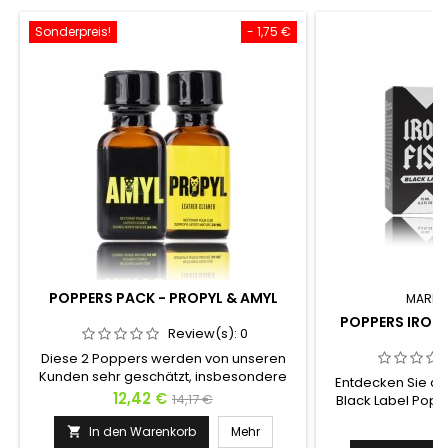
Sonderpreis!
- 1,75 €
POPPERS PACK - PROPYL & AMYL
MARKE
POPPERS IRON F
Review(s):
0
Diese 2 Poppers werden von unseren
Kunden sehr geschätzt, insbesondere
Entdecken Sie de
jenseits des Ärmelkanals und jenseits
Preis
Verkaufspreis
12,42 €
14,17 €
Black Label Popper
des Atlantiks! Wir haben speziell für Sie
10ml-Format, damit 
Pr
6
diese Poppers-Packung mit 24 ml Amyl
In den Warenkorb
Mehr

mitnehmen können.