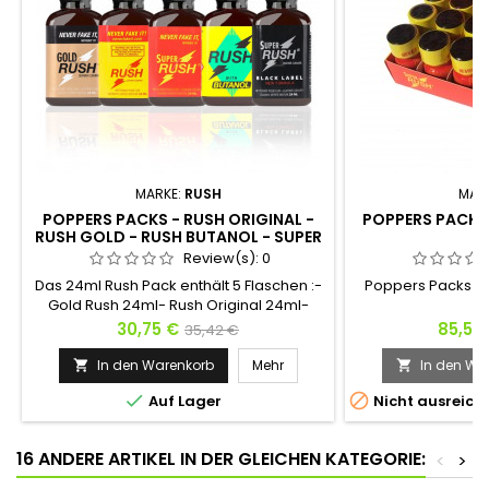
MARKE:
RUSH
MAR
POPPERS PACKS - RUSH ORIGINAL -
POPPERS PACKS -
RUSH GOLD - RUSH BUTANOL - SUPER
RUSH - RUSH BLACK LABEL
Review(s):
0
Das 24ml Rush Pack enthält 5 Flaschen :-
Poppers Packs - S
Gold Rush 24ml- Rush Original 24ml-
Super Rush 24ml- Super Rush Black Label
Preis
Verkaufspreis
Preis
30,75 €
85,50
35,42 €
24ml- Rush Butanol 24ml5 Rush für 5
verschiedene Effekte und 2
In den Warenkorb
Mehr
In den Wa


verschiedene Moleküle. Ob es darum


Auf Lager
Nicht ausreiche
geht, die verschiedenen Rush zu
entdecken oder regelmäßig
Flüssigkeiten wechseln zu können, dies
16 ANDERE ARTIKEL IN DER GLEICHEN KATEGORIE:
<
>
ist der ideale Rucksack !Für Abende mit...