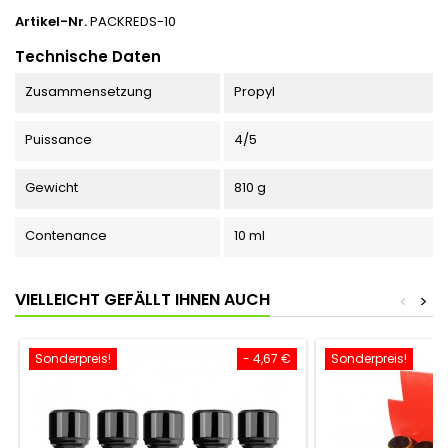
Artikel-Nr.
PACKREDS-10
Technische Daten
Zusammensetzung
Propyl
Puissance
4/5
Gewicht
810 g
Contenance
10 ml
VIELLEICHT GEFÄLLT IHNEN AUCH
<
>
Sonderpreis!
- 4,67 €
Sonderpreis!