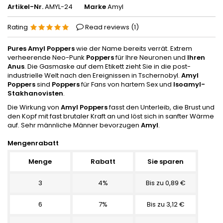
Artikel-Nr.
AMYL-24
Marke
Amyl
Rating
Read reviews (
1
)
Pures Amyl Poppers
wie der Name bereits verrät. Extrem
verheerende Neo-Punk
Poppers
für Ihre Neuronen und
Ihren
Anus
. Die Gasmaske auf dem Etikett zieht Sie in die post-
industrielle Welt nach den Ereignissen in Tschernobyl.
Amyl
Poppers
sind
Poppers
für Fans von hartem Sex und
Isoamyl-
Stakhanovisten
.
Die Wirkung von
Amyl Poppers
fasst den Unterleib, die Brust und
den Kopf mit fast brutaler Kraft an und löst sich in sanfter Wärme
auf. Sehr männliche Männer bevorzugen
Amyl
.
Mengenrabatt
Menge
Rabatt
Sie sparen
3
4%
Bis zu 0,89 €
6
7%
Bis zu 3,12 €