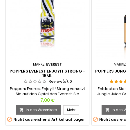
MARKE:
EVEREST
MARKE:
J
POPPERS EVEREST ENJOYIT STRONG -
POPPERS JUNGLE 
15ML
Review(s):
0
Poppers Everest Enjoy It! Strong versetzt
Entdecken Sie d
Sie auf den Gipfel des Everest, Sie
Jungle Juice Gol
werden die gleiche Wirkung spüren wie
Genuss.Seine esse
Preis
Pr
7,00 €
7
ein Bergsteiger, Sensationen
Basis von Amyl, so 
garantiert!Wir können die Wirkung auch
und so weich in 
In den Warenkorb
Mehr
In den Wa


mit einem Null-G-Flug vergleichen, Sie
es zu einem der 


Nicht ausreichend Artikel auf Lager
Nicht ausreiche
werden in wenigen Sekunden
!Schnelle Wirk
euphorisch zu gleiten beginnen!Dieser
Sekunden.Auch fü